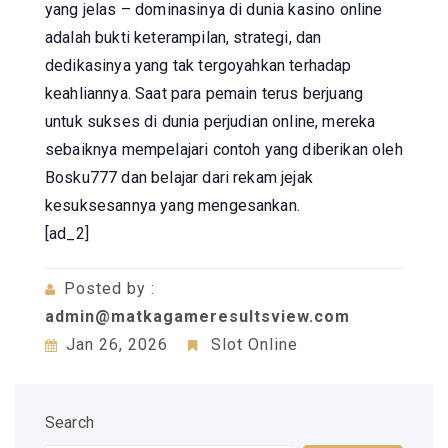
yang jelas – dominasinya di dunia kasino online
adalah bukti keterampilan, strategi, dan
dedikasinya yang tak tergoyahkan terhadap
keahliannya. Saat para pemain terus berjuang
untuk sukses di dunia perjudian online, mereka
sebaiknya mempelajari contoh yang diberikan oleh
Bosku777 dan belajar dari rekam jejak
kesuksesannya yang mengesankan.
[ad_2]
Posted by :
admin@matkagameresultsview.com
Jan 26, 2026
Slot Online
Search