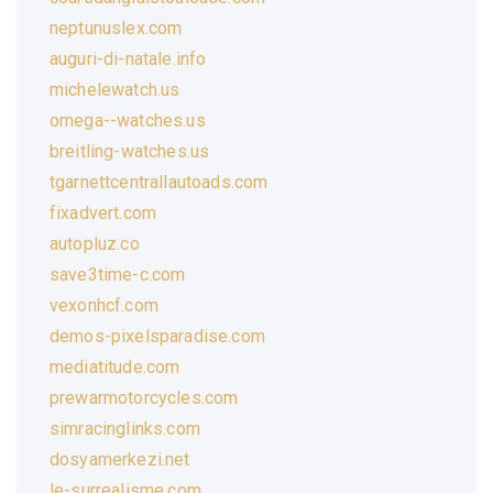
neptunuslex.com
auguri-di-natale.info
michelewatch.us
omega--watches.us
breitling-watches.us
tgarnettcentrallautoads.com
fixadvert.com
autopluz.co
save3time-c.com
vexonhcf.com
demos-pixelsparadise.com
mediatitude.com
prewarmotorcycles.com
simracinglinks.com
dosyamerkezi.net
le-surrealisme.com