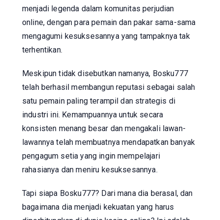
menjadi legenda dalam komunitas perjudian
online, dengan para pemain dan pakar sama-sama
mengagumi kesuksesannya yang tampaknya tak
terhentikan.
Meskipun tidak disebutkan namanya, Bosku777
telah berhasil membangun reputasi sebagai salah
satu pemain paling terampil dan strategis di
industri ini. Kemampuannya untuk secara
konsisten menang besar dan mengakali lawan-
lawannya telah membuatnya mendapatkan banyak
pengagum setia yang ingin mempelajari
rahasianya dan meniru kesuksesannya.
Tapi siapa Bosku777? Dari mana dia berasal, dan
bagaimana dia menjadi kekuatan yang harus