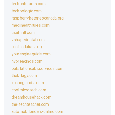
techonfutures.com
techoologic.com
raspberryketonescanada.org
medihealthrules.com
usathrill.com
vshapedental.com
canfandalucia.org
yourengineguide.com
nybreakings.com
outstationcabsservices.com
thekrtagy.com
xchangeindia.com
coolmicrotech.com
dreamhousehack.com
the-techteacher.com
automobilenews-online.com