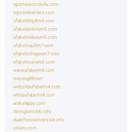
sportsrecords4u.com
topceleberites.com
ufabetting8m4.com
ufabetunionum3.com
ufabetvalueum3.com
ufabetvaultm7.com
ufabetvillageum7.com
ufabetvoicem3.com
waveufabetm4.com
wayang88.net
websiteufabetm4.com
whiteufabetm4.com
anikalappy.com
dininghelsinki.info
duanfrescariverside.info
etilerx.com