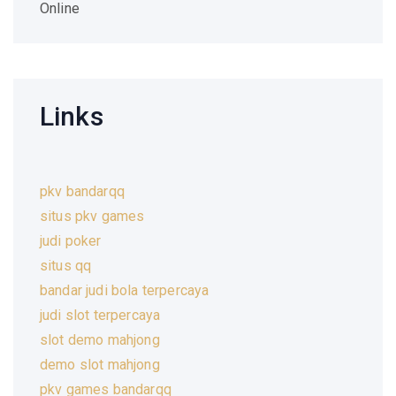
Online
Links
pkv bandarqq
situs pkv games
judi poker
situs qq
bandar judi bola terpercaya
judi slot terpercaya
slot demo mahjong
demo slot mahjong
pkv games bandarqq