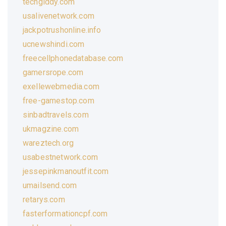
techgiddy.com
usalivenetwork.com
jackpotrushonline.info
ucnewshindi.com
freecellphonedatabase.com
gamersrope.com
exellewebmedia.com
free-gamestop.com
sinbadtravels.com
ukmagzine.com
wareztech.org
usabestnetwork.com
jessepinkmanoutfit.com
umailsend.com
retarys.com
fasterformationcpf.com