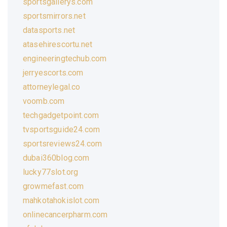
sportsgallerys.com
sportsmirrors.net
datasports.net
atasehirescortu.net
engineeringtechub.com
jerryescorts.com
attorneylegal.co
voomb.com
techgadgetpoint.com
tvsportsguide24.com
sportsreviews24.com
dubai360blog.com
lucky77slot.org
growmefast.com
mahkotahokislot.com
onlinecancerpharm.com