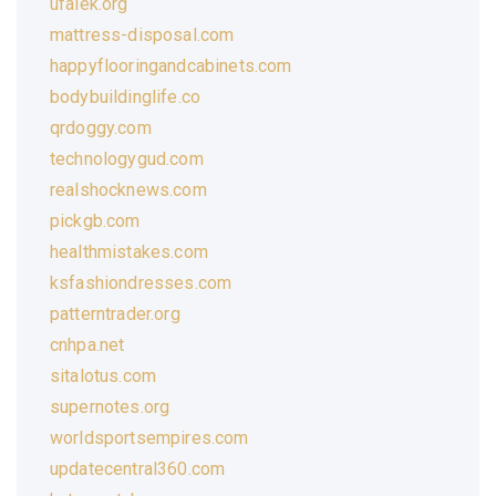
ufalek.org
mattress-disposal.com
happyflooringandcabinets.com
bodybuildinglife.co
qrdoggy.com
technologygud.com
realshocknews.com
pickgb.com
healthmistakes.com
ksfashiondresses.com
patterntrader.org
cnhpa.net
sitalotus.com
supernotes.org
worldsportsempires.com
updatecentral360.com