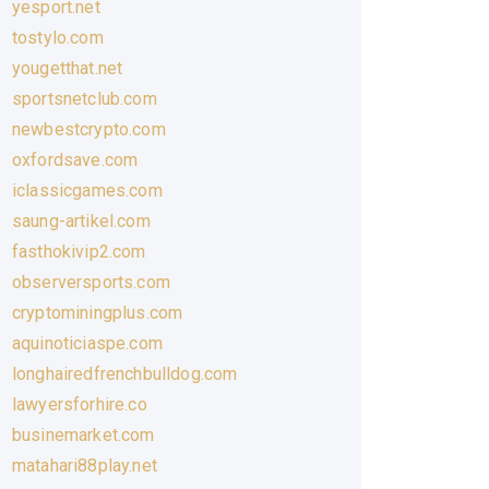
yesport.net
tostylo.com
yougetthat.net
sportsnetclub.com
newbestcrypto.com
oxfordsave.com
iclassicgames.com
saung-artikel.com
fasthokivip2.com
observersports.com
cryptominingplus.com
aquinoticiaspe.com
longhairedfrenchbulldog.com
lawyersforhire.co
businemarket.com
matahari88play.net