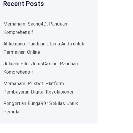
Recent Posts
Memahami Saung4D: Panduan
Komprehensif
Ahlicasino: Panduan Utama Anda untuk
Permainan Online
Jelajahi Fitur JurusCasino: Panduan
Komprehensif
Memahami Plisbet: Platform
Pembayaran Digital Revolusioner
Pengertian Bunga99 : Sekilas Untuk
Pemula