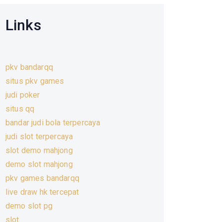
Links
pkv bandarqq
situs pkv games
judi poker
situs qq
bandar judi bola terpercaya
judi slot terpercaya
slot demo mahjong
demo slot mahjong
pkv games bandarqq
live draw hk tercepat
demo slot pg
slot