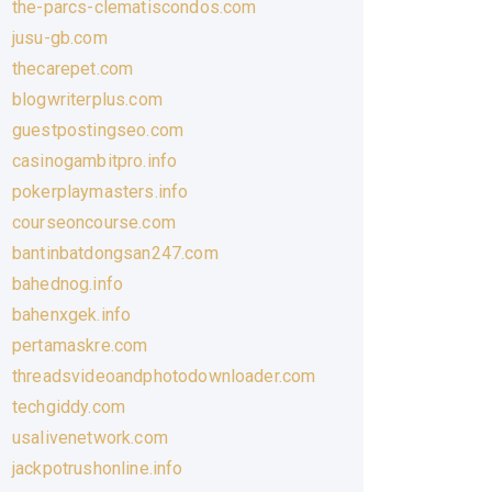
the-parcs-clematiscondos.com
jusu-gb.com
thecarepet.com
blogwriterplus.com
guestpostingseo.com
casinogambitpro.info
pokerplaymasters.info
courseoncourse.com
bantinbatdongsan247.com
bahednog.info
bahenxgek.info
pertamaskre.com
threadsvideoandphotodownloader.com
techgiddy.com
usalivenetwork.com
jackpotrushonline.info