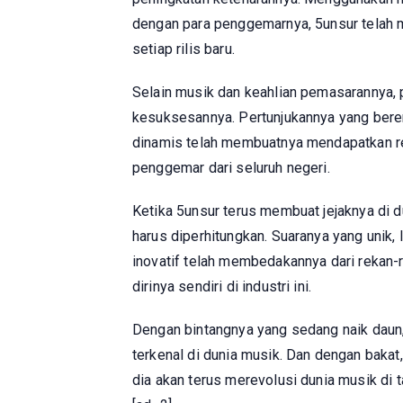
dengan para penggemarnya, 5unsur telah 
setiap rilis baru.
Selain musik dan keahlian pemasarannya, 
kesuksesannya. Pertunjukannya yang bere
dinamis telah membuatnya mendapatkan repu
penggemar dari seluruh negeri.
Ketika 5unsur terus membuat jejaknya di d
harus diperhitungkan. Suaranya yang unik,
inovatif telah membedakannya dari rekan
dirinya sendiri di industri ini.
Dengan bintangnya yang sedang naik daun
terkenal di dunia musik. Dan dengan bakat
dia akan terus merevolusi dunia musik di 