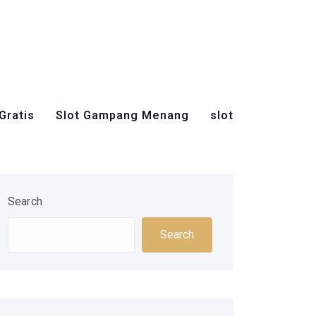
Gratis
Slot Gampang Menang
slot
Search
Search