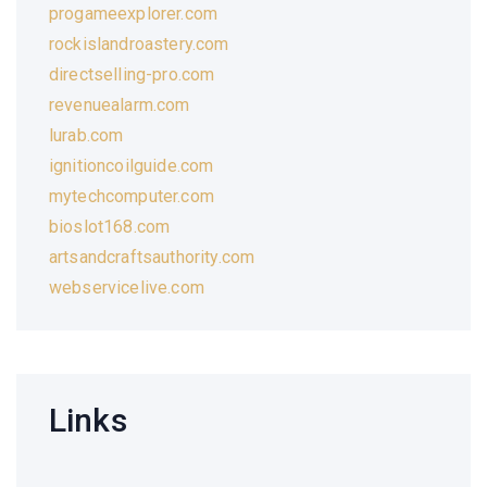
progameexplorer.com
rockislandroastery.com
directselling-pro.com
revenuealarm.com
lurab.com
ignitioncoilguide.com
mytechcomputer.com
bioslot168.com
artsandcraftsauthority.com
webservicelive.com
Links