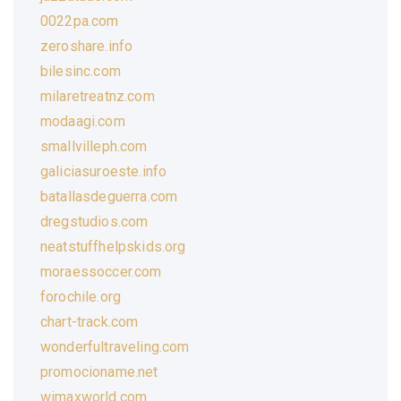
0022pa.com
zeroshare.info
bilesinc.com
milaretreatnz.com
modaagi.com
smallvilleph.com
galiciasuroeste.info
batallasdeguerra.com
dregstudios.com
neatstuffhelpskids.org
moraessoccer.com
forochile.org
chart-track.com
wonderfultraveling.com
promocioname.net
wimaxworld.com