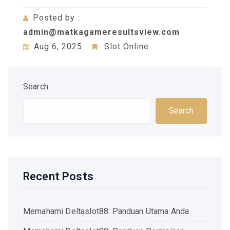
Posted by :
admin@matkagameresultsview.com
Aug 6, 2025
Slot Online
Search
Search
Recent Posts
Memahami Deltaslot88: Panduan Utama Anda