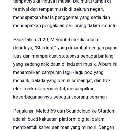
tempatnya di industri musik. Dia mulai tampil di
festival dan tempat musik di seluruh negeri,
mendapatkan basis penggemar yang setia dan
mendapatkan pengakuan dari orang dalam industri.
Pada tahun 2020, Melodi69 merilis album
debutnya, “Stardust,” yang disambut dengan pujian
luas dan memperkuat statusnya sebagai bintang
yang sedang naik daun di industri musik. Album ini
menampilkan campuran lagu -lagu pop yang
menarik, balada yang penuh semangat, dan trek
elektronik eksperimental, menampilkan
keserbagunaannya sebagai seorang seniman.
Perjalanan Melodi69 dari Soundcloud ke Stardom
adalah bukti kekuatan platform digital dalam
membentuk karier seniman yang muncul. Dengan