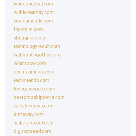
iyouessential.com
withloveamity.com
youlearncode.com
fxyatirim.com
abbuguide.com
technologyresult.com
webhostingoffers.org
whatszow.com
ehomeamerca.com
techintendo.com
techgreenpure.com
bestdropshipstore.com
cartelreviews.com
surfsway.com
nailartproduct.com
digitactseed.com