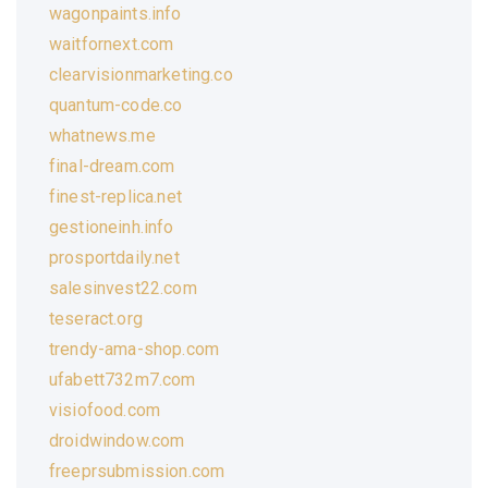
wagonpaints.info
waitfornext.com
clearvisionmarketing.co
quantum-code.co
whatnews.me
final-dream.com
finest-replica.net
gestioneinh.info
prosportdaily.net
salesinvest22.com
teseract.org
trendy-ama-shop.com
ufabett732m7.com
visiofood.com
droidwindow.com
freeprsubmission.com