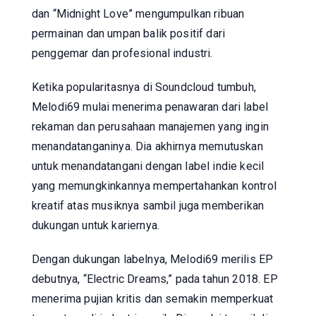
dan “Midnight Love” mengumpulkan ribuan
permainan dan umpan balik positif dari
penggemar dan profesional industri.
Ketika popularitasnya di Soundcloud tumbuh,
Melodi69 mulai menerima penawaran dari label
rekaman dan perusahaan manajemen yang ingin
menandatanganinya. Dia akhirnya memutuskan
untuk menandatangani dengan label indie kecil
yang memungkinkannya mempertahankan kontrol
kreatif atas musiknya sambil juga memberikan
dukungan untuk kariernya.
Dengan dukungan labelnya, Melodi69 merilis EP
debutnya, “Electric Dreams,” pada tahun 2018. EP
menerima pujian kritis dan semakin memperkuat