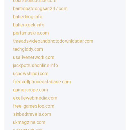
courseoncourse.com
bantinbatdongsan247.com
bahednog.info
bahenxgek.info
pertamaskre.com
threadsvideoandphotodownloader.com
techgiddy.com
usalivenetwork.com
jackpotrushonline.info
ucnewshindi.com
freecellphonedatabase.com
gamersrope.com
exellewebmedia.com
free-gamestop.com
sinbadtravels.com
ukmagzine.com