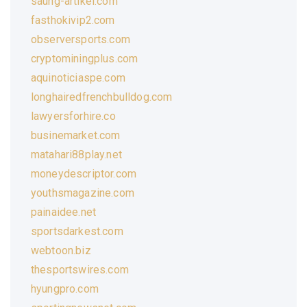
saung-artikel.com
fasthokivip2.com
observersports.com
cryptominingplus.com
aquinoticiaspe.com
longhairedfrenchbulldog.com
lawyersforhire.co
businemarket.com
matahari88play.net
moneydescriptor.com
youthsmagazine.com
painaidee.net
sportsdarkest.com
webtoon.biz
thesportswires.com
hyungpro.com