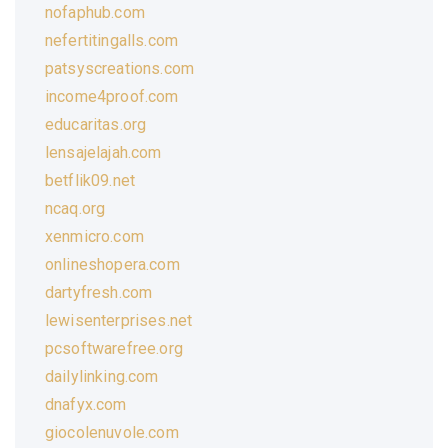
nofaphub.com
nefertitingalls.com
patsyscreations.com
income4proof.com
educaritas.org
lensajelajah.com
betflik09.net
ncaq.org
xenmicro.com
onlineshopera.com
dartyfresh.com
lewisenterprises.net
pcsoftwarefree.org
dailylinking.com
dnafyx.com
giocolenuvole.com