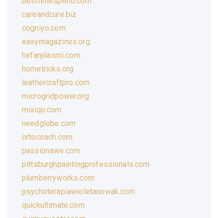
besttimespend.com
careandcure.biz
cogniyo.com
easymagazines.org
hirfanjilasmi.com
hometricks.org
leathercraftpro.com
microgridpower.org
mixiqo.com
needglobe.com
ortocoach.com
passionawe.com
pittsburghpaintingprofessionals.com
plumberryworks.com
psychoterapiawioletanowak.com
quickultimate.com