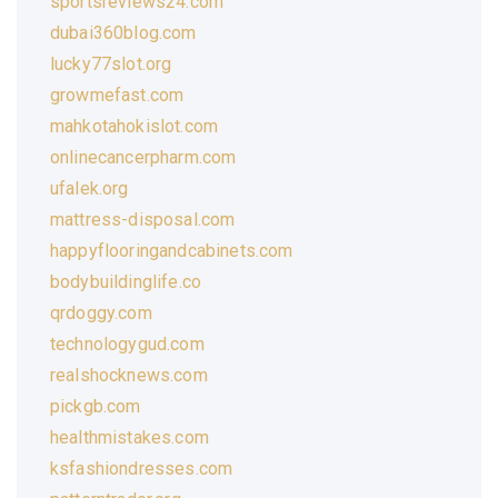
sportsreviews24.com
dubai360blog.com
lucky77slot.org
growmefast.com
mahkotahokislot.com
onlinecancerpharm.com
ufalek.org
mattress-disposal.com
happyflooringandcabinets.com
bodybuildinglife.co
qrdoggy.com
technologygud.com
realshocknews.com
pickgb.com
healthmistakes.com
ksfashiondresses.com