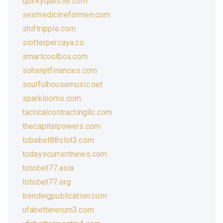
quirkyquester.com
sexmedicineformen.com
shiftripple.com
slotterpercaya.co
smartcoolbox.com
sohanjitfinances.com
soulfulhousemusic.net
sparklooms.com
tacticalcontractingllc.com
thecapitalpowers.com
tobabet88slot3.com
todayscurrentnews.com
totobet77.asia
totobet77.org
trendingpublication.com
ufabettererum3.com