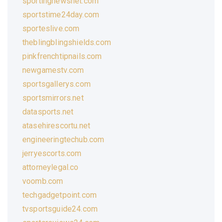
sportingnewsnet.com
sportstime24day.com
sporteslive.com
theblingblingshields.com
pinkfrenchtipnails.com
newgamestv.com
sportsgallerys.com
sportsmirrors.net
datasports.net
atasehirescortu.net
engineeringtechub.com
jerryescorts.com
attorneylegal.co
voomb.com
techgadgetpoint.com
tvsportsguide24.com