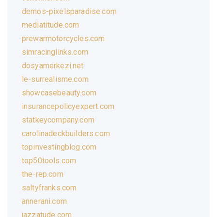
demos-pixelsparadise.com
mediatitude.com
prewarmotorcycles.com
simracinglinks.com
dosyamerkezi.net
le-surrealisme.com
showcasebeauty.com
insurancepolicyexpert.com
statkeycompany.com
carolinadeckbuilders.com
topinvestingblog.com
top50tools.com
the-rep.com
saltyfranks.com
annerani.com
jazzatude.com