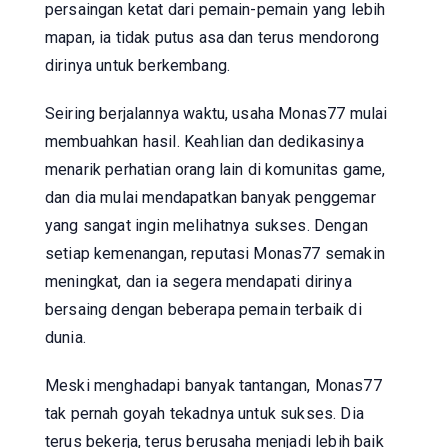
persaingan ketat dari pemain-pemain yang lebih
mapan, ia tidak putus asa dan terus mendorong
dirinya untuk berkembang.
Seiring berjalannya waktu, usaha Monas77 mulai
membuahkan hasil. Keahlian dan dedikasinya
menarik perhatian orang lain di komunitas game,
dan dia mulai mendapatkan banyak penggemar
yang sangat ingin melihatnya sukses. Dengan
setiap kemenangan, reputasi Monas77 semakin
meningkat, dan ia segera mendapati dirinya
bersaing dengan beberapa pemain terbaik di
dunia.
Meski menghadapi banyak tantangan, Monas77
tak pernah goyah tekadnya untuk sukses. Dia
terus bekerja, terus berusaha menjadi lebih baik