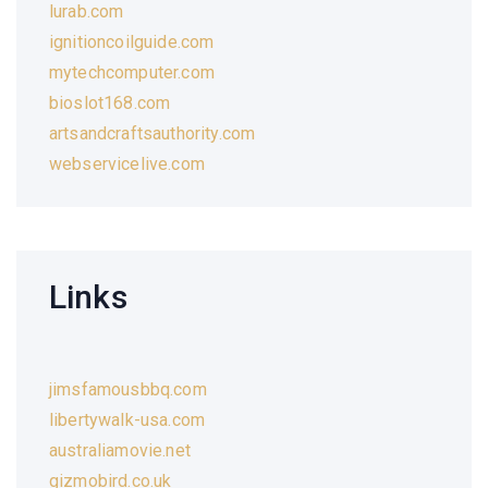
lurab.com
ignitioncoilguide.com
mytechcomputer.com
bioslot168.com
artsandcraftsauthority.com
webservicelive.com
Links
jimsfamousbbq.com
libertywalk-usa.com
australiamovie.net
gizmobird.co.uk