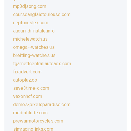
mp3djsong.com
coursdanglaistoulouse.com
neptunuslex.com
auguri-di-natale.info
michelewatch.us
omega--watches.us
breitling-watches.us
tgarnettcentrallautoads.com
fixadvert.com
autopluz.co
save3time-c.com
vexonhcf.com
demos-pixelsparadise.com
mediatitude.com
prewarmotorcycles.com
simracinglinks.com