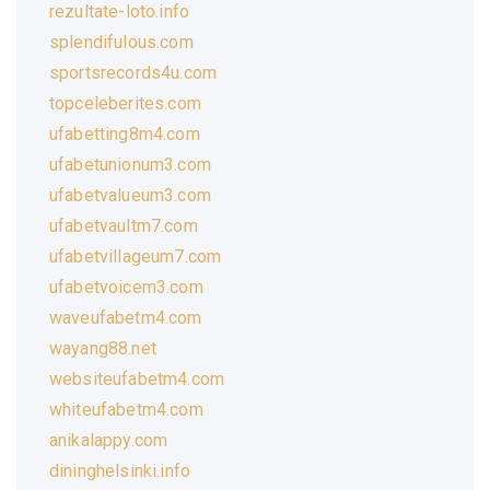
rezultate-loto.info
splendifulous.com
sportsrecords4u.com
topceleberites.com
ufabetting8m4.com
ufabetunionum3.com
ufabetvalueum3.com
ufabetvaultm7.com
ufabetvillageum7.com
ufabetvoicem3.com
waveufabetm4.com
wayang88.net
websiteufabetm4.com
whiteufabetm4.com
anikalappy.com
dininghelsinki.info