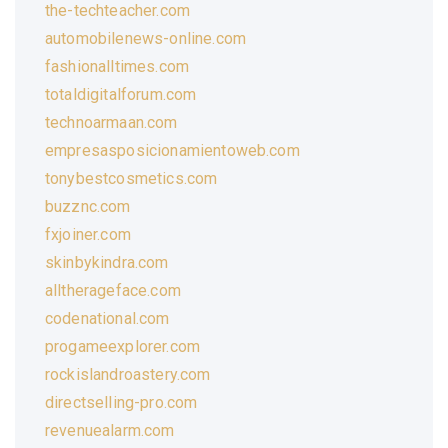
the-techteacher.com
automobilenews-online.com
fashionalltimes.com
totaldigitalforum.com
technoarmaan.com
empresasposicionamientoweb.com
tonybestcosmetics.com
buzznc.com
fxjoiner.com
skinbykindra.com
alltherageface.com
codenational.com
progameexplorer.com
rockislandroastery.com
directselling-pro.com
revenuealarm.com