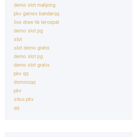
demo slot mahjong
pkv games bandarqq
live draw hk tercepat
demo slot pg
slot
slot demo gratis
demo slot pg
demo slot gratis
pkv qq
dominoqq
pkv
situs pkv
qq