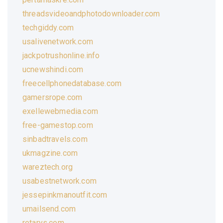
threadsvideoandphotodownloader.com
techgiddy.com
usalivenetwork.com
jackpotrushonline.info
ucnewshindi.com
freecellphonedatabase.com
gamersrope.com
exellewebmedia.com
free-gamestop.com
sinbadtravels.com
ukmagzine.com
wareztech.org
usabestnetwork.com
jessepinkmanoutfit.com
umailsend.com
retarys.com