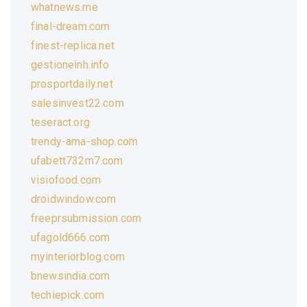
whatnews.me
final-dream.com
finest-replica.net
gestioneinh.info
prosportdaily.net
salesinvest22.com
teseract.org
trendy-ama-shop.com
ufabett732m7.com
visiofood.com
droidwindow.com
freeprsubmission.com
ufagold666.com
myinteriorblog.com
bnewsindia.com
techiepick.com