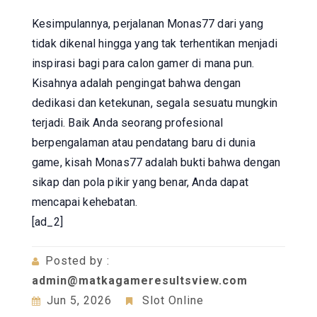
Kesimpulannya, perjalanan Monas77 dari yang
tidak dikenal hingga yang tak terhentikan menjadi
inspirasi bagi para calon gamer di mana pun.
Kisahnya adalah pengingat bahwa dengan
dedikasi dan ketekunan, segala sesuatu mungkin
terjadi. Baik Anda seorang profesional
berpengalaman atau pendatang baru di dunia
game, kisah Monas77 adalah bukti bahwa dengan
sikap dan pola pikir yang benar, Anda dapat
mencapai kehebatan.
[ad_2]
Posted by :
admin@matkagameresultsview.com
Jun 5, 2026
Slot Online