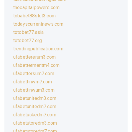
thecapitalpowers.com
tobabet88slot3.com
todayscurrentnews.com
totobet77.asia
totobet77.org
trendingpublication.com
ufabettererum3.com
ufabettermentm4.com
ufabettersum7.com
ufabettinwm7.com
ufabettinwum3.com
ufabetunitedm3.com
ufabetunitedm7.com
ufabetuskedm7.com
ufabetutoredm3.com
ufabetutoredm7.com