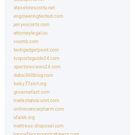
atasehirescortu.net
engineeringtechub.com
jerryescorts.com
attorneylegal.co
voomb.com
techgadgetpoint.com
tvsportsguide24.com
sportsreviews24.com
dubai360blog.com
lucky77slot.org
growmefast.com
mahkotahokislot.com
onlinecancerpharm.com
ufalek.org
mattress-disposal.com
happyflooringandcabinets.com