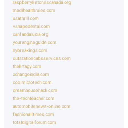
raspberryketonescanada.org
medihealthrules.com
usathrill.com
vshapedental.com
canfandalucia.org
yourengineguide.com
nybreakings.com
outstationcabsservices.com
thekrtagy.com
xchangeindia.com
coolmicrotech.com
dreamhousehack.com
the-techteacher.com
automobilenews-online.com
fashionalltimes.com
totaldigitalforum.com