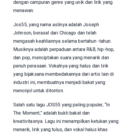
dengan campuran genre yang unik dan lirik yang
menawan.
Jos55, yang nama aslinya adalah Joseph
Johnson, berasal dari Chicago dan telah
mengasah keahliannya selama bertahun -tahun.
Musiknya adalah perpaduan antara R&B, hip-hop,
dan pop, menciptakan suara yang menarik dan
penuh perasaan. Vokalnya yang halus dan lirik
yang bijaksana membedakannya dari artis lain di
industri ini, membuatnya menjadi bakat yang
menonjol untuk ditonton.
Salah satu lagu JOS55 yang paling populer, “In
The Moment,” adalah bukti bakat dan
kreativitasnya. Lagu ini menampilkan ketukan yang
menarik, lirik yang tulus, dan vokal halus khas