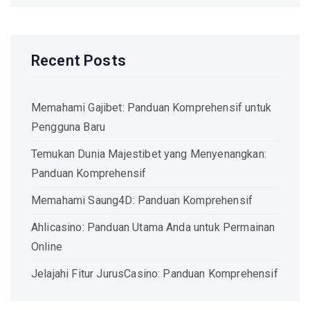
Recent Posts
Memahami Gajibet: Panduan Komprehensif untuk
Pengguna Baru
Temukan Dunia Majestibet yang Menyenangkan:
Panduan Komprehensif
Memahami Saung4D: Panduan Komprehensif
Ahlicasino: Panduan Utama Anda untuk Permainan
Online
Jelajahi Fitur JurusCasino: Panduan Komprehensif