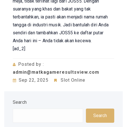
meja, tidak terlihat lagi dari JOS55. Dengan
suaranya yang khas dan bakat yang tak
terbantahkan, ia pasti akan menjadi nama rumah
tangga di industri musik. Jadi bantulah diri Anda
sendiri dan tambahkan JOS55 ke daftar putar
Anda hari ini – Anda tidak akan kecewa.
[ad_2]
Posted by :
admin@matkagameresultsview.com
Sep 22, 2025
Slot Online
Search
Search