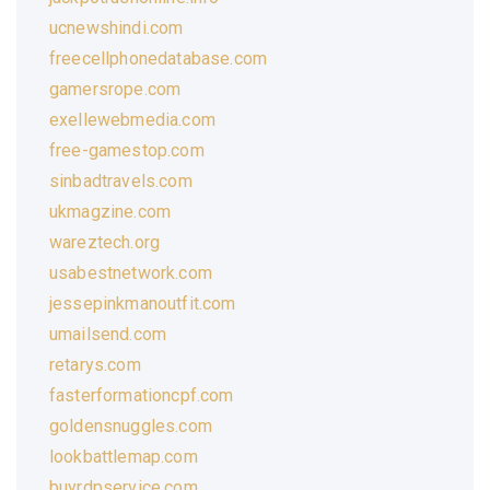
ucnewshindi.com
freecellphonedatabase.com
gamersrope.com
exellewebmedia.com
free-gamestop.com
sinbadtravels.com
ukmagzine.com
wareztech.org
usabestnetwork.com
jessepinkmanoutfit.com
umailsend.com
retarys.com
fasterformationcpf.com
goldensnuggles.com
lookbattlemap.com
buyrdpservice.com