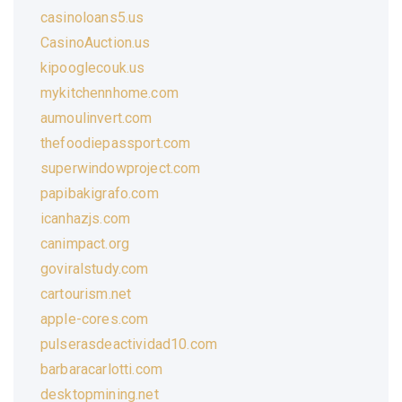
casinoloans5.us
CasinoAuction.us
kipooglecouk.us
mykitchennhome.com
aumoulinvert.com
thefoodiepassport.com
superwindowproject.com
papibakigrafo.com
icanhazjs.com
canimpact.org
goviralstudy.com
cartourism.net
apple-cores.com
pulserasdeactividad10.com
barbaracarlotti.com
desktopmining.net