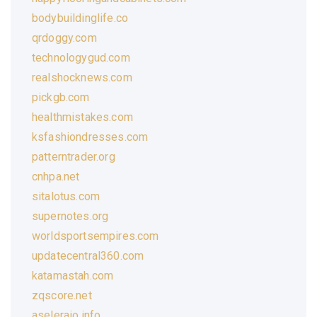
bodybuildinglife.co
qrdoggy.com
technologygud.com
realshocknews.com
pickgb.com
healthmistakes.com
ksfashiondresses.com
patterntrader.org
cnhpa.net
sitalotus.com
supernotes.org
worldsportsempires.com
updatecentral360.com
katamastah.com
zqscore.net
aseleraio.info