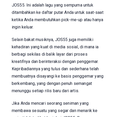
JOS55. Ini adalah lagu yang sempurna untuk
ditambahkan ke daftar putar Anda untuk saat-saat
ketika Anda membutuhkan pick-me-up atau hanya
ingin keluar.
Selain bakat musiknya, JOS55 juga memiliki
kehadiran yang kuat di media sosial, di mana ia
berbagi sekilas di balik layar dari proses
kreatifnya dan berinteraksi dengan penggemar.
Kepribadiannya yang tulus dan sederhana telah
membuatnya disayangi ke basis penggemar yang
berkembang, yang dengan penuh semangat
menunggu setiap rilis baru dari artis.
Jika Anda mencari seorang seniman yang
membawa sesuatu yang segar dan menarik ke