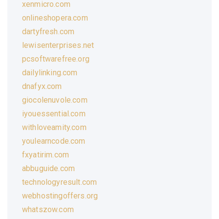
xenmicro.com
onlineshopera.com
dartyfresh.com
lewisenterprises.net
pcsoftwarefree.org
dailylinking.com
dnafyx.com
giocolenuvole.com
iyouessential.com
withloveamity.com
youlearncode.com
fxyatirim.com
abbuguide.com
technologyresult.com
webhostingoffers.org
whatszow.com