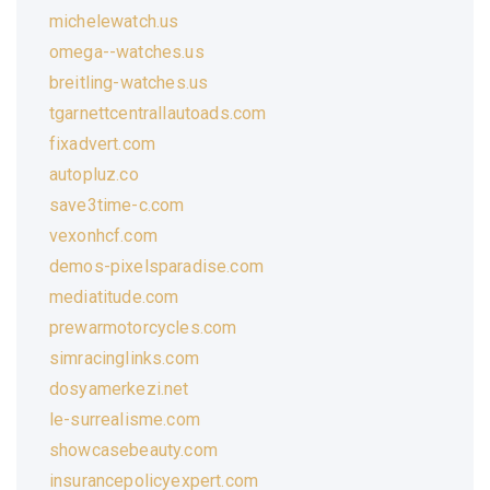
michelewatch.us
omega--watches.us
breitling-watches.us
tgarnettcentrallautoads.com
fixadvert.com
autopluz.co
save3time-c.com
vexonhcf.com
demos-pixelsparadise.com
mediatitude.com
prewarmotorcycles.com
simracinglinks.com
dosyamerkezi.net
le-surrealisme.com
showcasebeauty.com
insurancepolicyexpert.com