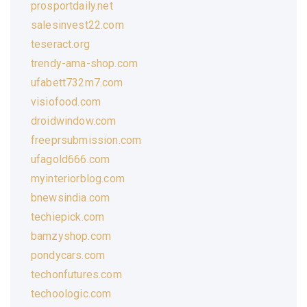
prosportdaily.net
salesinvest22.com
teseract.org
trendy-ama-shop.com
ufabett732m7.com
visiofood.com
droidwindow.com
freeprsubmission.com
ufagold666.com
myinteriorblog.com
bnewsindia.com
techiepick.com
bamzyshop.com
pondycars.com
techonfutures.com
techoologic.com