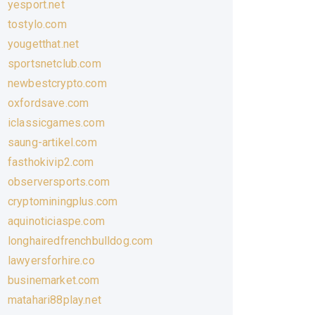
yesport.net
tostylo.com
yougetthat.net
sportsnetclub.com
newbestcrypto.com
oxfordsave.com
iclassicgames.com
saung-artikel.com
fasthokivip2.com
observersports.com
cryptominingplus.com
aquinoticiaspe.com
longhairedfrenchbulldog.com
lawyersforhire.co
businemarket.com
matahari88play.net