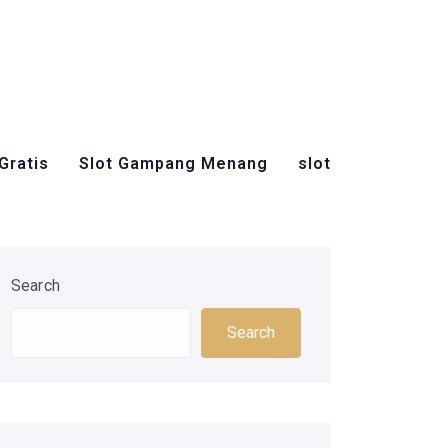
Gratis
Slot Gampang Menang
slot
Search
Search