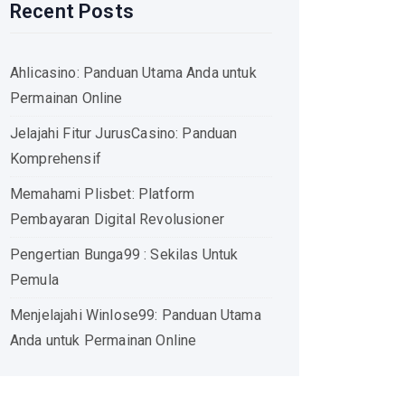
Recent Posts
Ahlicasino: Panduan Utama Anda untuk
Permainan Online
Jelajahi Fitur JurusCasino: Panduan
Komprehensif
Memahami Plisbet: Platform
Pembayaran Digital Revolusioner
Pengertian Bunga99 : Sekilas Untuk
Pemula
Menjelajahi Winlose99: Panduan Utama
Anda untuk Permainan Online