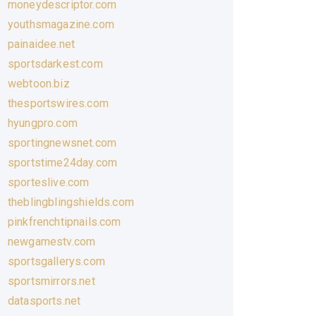
moneydescriptor.com
youthsmagazine.com
painaidee.net
sportsdarkest.com
webtoon.biz
thesportswires.com
hyungpro.com
sportingnewsnet.com
sportstime24day.com
sporteslive.com
theblingblingshields.com
pinkfrenchtipnails.com
newgamestv.com
sportsgallerys.com
sportsmirrors.net
datasports.net