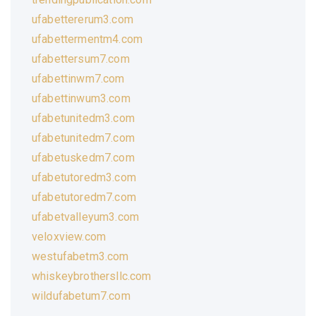
ufabettererum3.com
ufabettermentm4.com
ufabettersum7.com
ufabettinwm7.com
ufabettinwum3.com
ufabetunitedm3.com
ufabetunitedm7.com
ufabetuskedm7.com
ufabetutoredm3.com
ufabetutoredm7.com
ufabetvalleyum3.com
veloxview.com
westufabetm3.com
whiskeybrothersllc.com
wildufabetum7.com