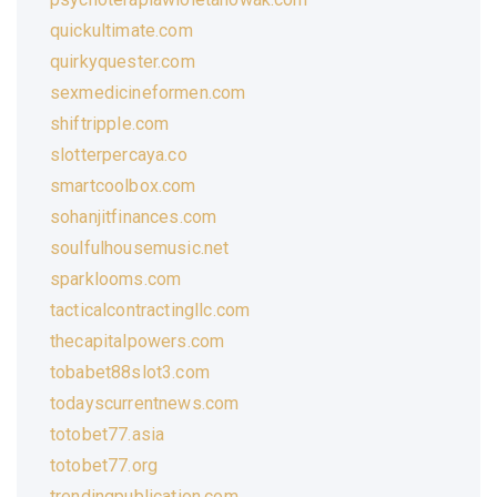
quickultimate.com
quirkyquester.com
sexmedicineformen.com
shiftripple.com
slotterpercaya.co
smartcoolbox.com
sohanjitfinances.com
soulfulhousemusic.net
sparklooms.com
tacticalcontractingllc.com
thecapitalpowers.com
tobabet88slot3.com
todayscurrentnews.com
totobet77.asia
totobet77.org
trendingpublication.com