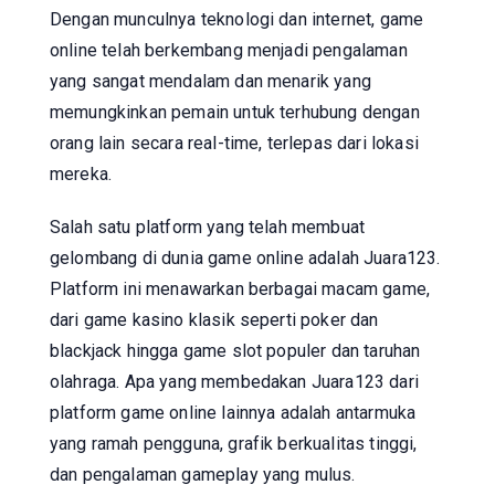
Dengan munculnya teknologi dan internet, game
online telah berkembang menjadi pengalaman
yang sangat mendalam dan menarik yang
memungkinkan pemain untuk terhubung dengan
orang lain secara real-time, terlepas dari lokasi
mereka.
Salah satu platform yang telah membuat
gelombang di dunia game online adalah Juara123.
Platform ini menawarkan berbagai macam game,
dari game kasino klasik seperti poker dan
blackjack hingga game slot populer dan taruhan
olahraga. Apa yang membedakan Juara123 dari
platform game online lainnya adalah antarmuka
yang ramah pengguna, grafik berkualitas tinggi,
dan pengalaman gameplay yang mulus.