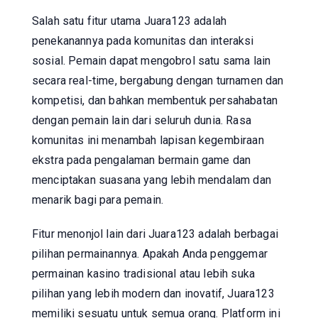
Salah satu fitur utama Juara123 adalah
penekanannya pada komunitas dan interaksi
sosial. Pemain dapat mengobrol satu sama lain
secara real-time, bergabung dengan turnamen dan
kompetisi, dan bahkan membentuk persahabatan
dengan pemain lain dari seluruh dunia. Rasa
komunitas ini menambah lapisan kegembiraan
ekstra pada pengalaman bermain game dan
menciptakan suasana yang lebih mendalam dan
menarik bagi para pemain.
Fitur menonjol lain dari Juara123 adalah berbagai
pilihan permainannya. Apakah Anda penggemar
permainan kasino tradisional atau lebih suka
pilihan yang lebih modern dan inovatif, Juara123
memiliki sesuatu untuk semua orang. Platform ini