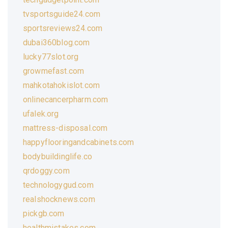
tvsportsguide24.com
sportsreviews24.com
dubai360blog.com
lucky77slot.org
growmefast.com
mahkotahokislot.com
onlinecancerpharm.com
ufalek.org
mattress-disposal.com
happyflooringandcabinets.com
bodybuildinglife.co
qrdoggy.com
technologygud.com
realshocknews.com
pickgb.com
healthmistakes.com