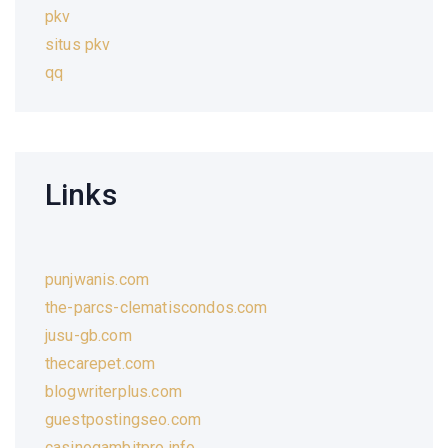
pkv
situs pkv
qq
Links
punjwanis.com
the-parcs-clematiscondos.com
jusu-gb.com
thecarepet.com
blogwriterplus.com
guestpostingseo.com
casinogambitpro.info