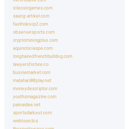
iclassicgames.com
saung-artikel.com
fasthokivip2.com
observersports.com
cryptominingplus.com
aquinoticiaspe.com
longhairedfrenchbulldog.com
lawyersforhire.co
businemarket.com
matahari88play.net
moneydescriptor.com
youthsmagazine.com
painaidee.net
sportsdarkest.com
webtoon.biz
thesportswires.com