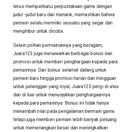
terus memperbarui perpustakaan game dengan
judul -judul baru dan menarik, memastikan bahwa
pemain selalu memiliki sesuatu yang segar dan
menghibur untuk dicoba.
Selain pilihan permainannya yang beragam,
Juara123 juga menawarkan berbagai bonus dan
promosi untuk memberi penghargaan kepada para
pemainnya. Dari bonus selamat datang untuk
pemain baru hingga promosi harian dan mingguan
untuk pelanggan yang loyal, Juara123 pergi di atas
dan di luar untuk menunjukkan penghargaannya
kepada para pemainnya. Bonus ini tidak hanya
menambah nilai pada pengalaman bermain game
tetapi juga memberi pemain lebih banyak peluang
untuk memenangkan besar dan meningkatkan