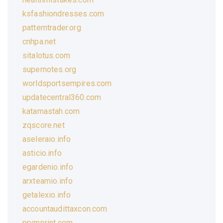
ksfashiondresses.com
patterntrader.org
cnhpa.net
sitalotus.com
supernotes.org
worldsportsempires.com
updatecentral360.com
katamastah.com
zqscore.net
aseleraio.info
asticio.info
egardenio.info
arxteamio.info
getalexio.info
accountaudittaxcon.com
prymprint.com