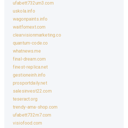
ufabett732um3.com
uskola.info
wagonpaints.info
waitfornext.com
clearvisionmarketing.co
quantum-code.co
whatnews.me
final-dream.com
finest-replica.net
gestioneinh.info
prosportdaily.net
salesinvest22.com
teseract.org
trendy-ama-shop.com
ufabett732m7.com
visiofood.com