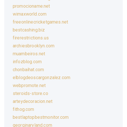
promocioname.net
wimaxworld.com
freeonlinecricketgames.net
bestcashing.biz
firerestrictions.us
archiesbrooklyn.com
muambeiros.net
infozblog.com
chonbaihat.com
elblogdeoscargonzalez.com
webpromote.net
steroids-store.co
arteydecoracion.net
fithog.com
bestlaptopbestmonitor.com
georginaryland.com