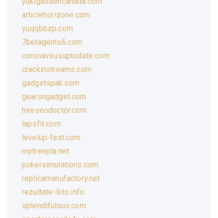
yukigassencanada.com
articlehorizone.com
yuqqbbzp.com
7betagents6.com
coronavirusuptodate.com
crackinstreams.com
gadgetspak.com
gearsngadget.com
hireseodoctor.com
lapsfit.com
levelup-fast.com
mytreepla.net
pokersimulations.com
replicamanufactory.net
rezultate-loto.info
splendifulous.com