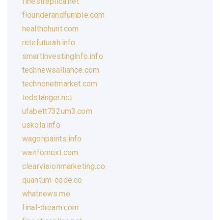
finestreplica.net
flounderandfumble.com
healthohunt.com
retefuturah.info
smartinvestinginfo.info
technewsalliance.com
technonetmarket.com
tedstanger.net
ufabett732um3.com
uskola.info
wagonpaints.info
waitfornext.com
clearvisionmarketing.co
quantum-code.co
whatnews.me
final-dream.com