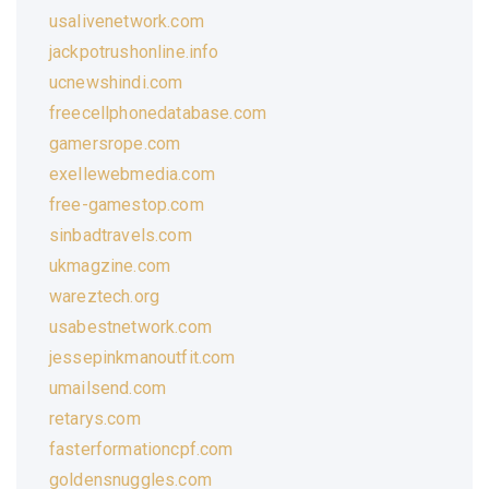
usalivenetwork.com
jackpotrushonline.info
ucnewshindi.com
freecellphonedatabase.com
gamersrope.com
exellewebmedia.com
free-gamestop.com
sinbadtravels.com
ukmagzine.com
wareztech.org
usabestnetwork.com
jessepinkmanoutfit.com
umailsend.com
retarys.com
fasterformationcpf.com
goldensnuggles.com