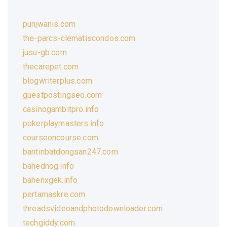
punjwanis.com
the-parcs-clematiscondos.com
jusu-gb.com
thecarepet.com
blogwriterplus.com
guestpostingseo.com
casinogambitpro.info
pokerplaymasters.info
courseoncourse.com
bantinbatdongsan247.com
bahednog.info
bahenxgek.info
pertamaskre.com
threadsvideoandphotodownloader.com
techgiddy.com