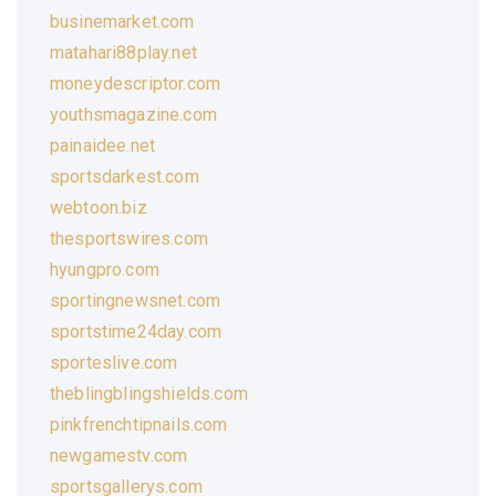
businemarket.com
matahari88play.net
moneydescriptor.com
youthsmagazine.com
painaidee.net
sportsdarkest.com
webtoon.biz
thesportswires.com
hyungpro.com
sportingnewsnet.com
sportstime24day.com
sporteslive.com
theblingblingshields.com
pinkfrenchtipnails.com
newgamestv.com
sportsgallerys.com