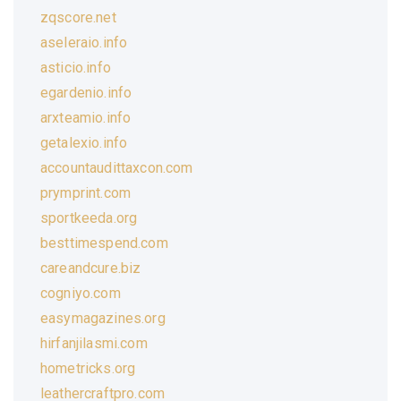
zqscore.net
aseleraio.info
asticio.info
egardenio.info
arxteamio.info
getalexio.info
accountaudittaxcon.com
prymprint.com
sportkeeda.org
besttimespend.com
careandcure.biz
cogniyo.com
easymagazines.org
hirfanjilasmi.com
hometricks.org
leathercraftpro.com