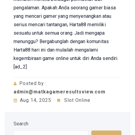
pengalaman. Apakah Anda seorang gamer biasa
yang mencari gamer yang menyenangkan atau
serius mencari tantangan, Harta88 memiliki
sesuatu untuk semua orang. Jadi mengapa
menunggu? Bergabunglah dengan komunitas
Harta88 hari ini dan mulailah mengalami
kegembiraan game online untuk diri Anda sendiri.
[ad_2]
Posted by :
admin@matkagameresultsview.com
Aug 14, 2025
Slot Online
Search