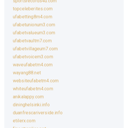
sportsrecords4u.com
topceleberites.com
ufabetting8m4.com
ufabetunionum3.com
ufabetvalueum3.com
ufabetvaultm7.com
ufabetvillageum7.com
ufabetvoicem3.com
waveufabetm4.com
wayang88.net
websiteufabetm4.com
whiteufabetm4.com
anikalappy.com
dininghelsinki.info
duanfrescariverside.info
etilerx.com