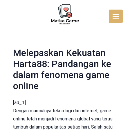
Skip
to
content
Melepaskan Kekuatan
Harta88: Pandangan ke
dalam fenomena game
online
[ad_1]
Dengan munculnya teknologi dan internet, game
online telah menjadi fenomena global yang terus
tumbuh dalam popularitas setiap hari. Salah satu