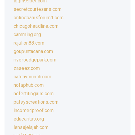
login99bet.com
secretcourtesans.com
onlinebahisforum1.com
chicagoheadline.com
camming.org
rajalion88.com
goupuntacana.com
riversedgepark.com
zaseez.com
catchycrunch.com
nofaphub.com
nefertitingalls.com
patsyscreations.com
income4proof.com
educaritas.org
lensajelajah.com