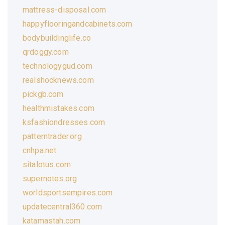
mattress-disposal.com
happyflooringandcabinets.com
bodybuildinglife.co
qrdoggy.com
technologygud.com
realshocknews.com
pickgb.com
healthmistakes.com
ksfashiondresses.com
patterntrader.org
cnhpa.net
sitalotus.com
supernotes.org
worldsportsempires.com
updatecentral360.com
katamastah.com