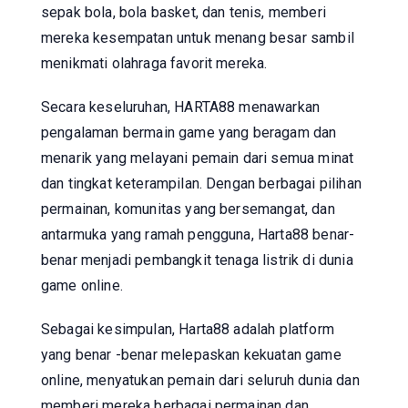
sepak bola, bola basket, dan tenis, memberi
mereka kesempatan untuk menang besar sambil
menikmati olahraga favorit mereka.
Secara keseluruhan, HARTA88 menawarkan
pengalaman bermain game yang beragam dan
menarik yang melayani pemain dari semua minat
dan tingkat keterampilan. Dengan berbagai pilihan
permainan, komunitas yang bersemangat, dan
antarmuka yang ramah pengguna, Harta88 benar-
benar menjadi pembangkit tenaga listrik di dunia
game online.
Sebagai kesimpulan, Harta88 adalah platform
yang benar -benar melepaskan kekuatan game
online, menyatukan pemain dari seluruh dunia dan
memberi mereka berbagai permainan dan