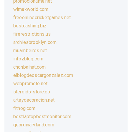
promocioname.net
wimaxworld.com
freeonlinecricketgames.net
bestcashing.biz
firerestrictions.us
archiesbrooklyn.com
muambeiros.net
infozblog.com
chonbaihat.com
elblogdeoscargonzalez.com
webpromote.net
steroids-store.co
arteydecoracion.net
fithog.com
bestlaptopbestmonitor.com
georginaryland.com