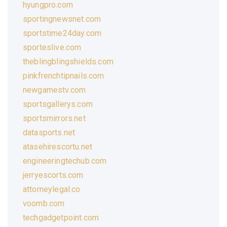
hyungpro.com
sportingnewsnet.com
sportstime24day.com
sporteslive.com
theblingblingshields.com
pinkfrenchtipnails.com
newgamestv.com
sportsgallerys.com
sportsmirrors.net
datasports.net
atasehirescortu.net
engineeringtechub.com
jerryescorts.com
attorneylegal.co
voomb.com
techgadgetpoint.com