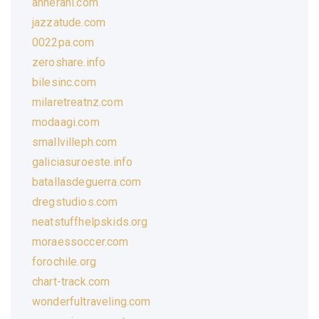
annerani.com
jazzatude.com
0022pa.com
zeroshare.info
bilesinc.com
milaretreatnz.com
modaagi.com
smallvilleph.com
galiciasuroeste.info
batallasdeguerra.com
dregstudios.com
neatstuffhelpskids.org
moraessoccer.com
forochile.org
chart-track.com
wonderfultraveling.com