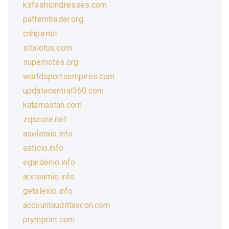
ksfashiondresses.com
patterntrader.org
cnhpa.net
sitalotus.com
supernotes.org
worldsportsempires.com
updatecentral360.com
katamastah.com
zqscore.net
aseleraio.info
asticio.info
egardenio.info
arxteamio.info
getalexio.info
accountaudittaxcon.com
prymprint.com