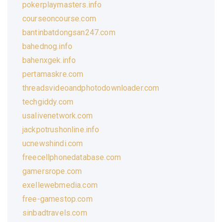
pokerplaymasters.info
courseoncourse.com
bantinbatdongsan247.com
bahednog.info
bahenxgek.info
pertamaskre.com
threadsvideoandphotodownloader.com
techgiddy.com
usalivenetwork.com
jackpotrushonline.info
ucnewshindi.com
freecellphonedatabase.com
gamersrope.com
exellewebmedia.com
free-gamestop.com
sinbadtravels.com