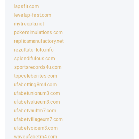
lapsfit.com
levelup-fast.com
mytreepla.net
pokersimulations.com
replicamanufactory.net
rezultate-loto.info
splendifulous.com
sportsrecords4u.com
topceleberites.com
ufabetting8m4.com
ufabetunionum3.com
ufabetvalueum3.com
ufabetvaultm7.com
ufabetvillageum7.com
ufabetvoicem3.com
waveufabetm4.com