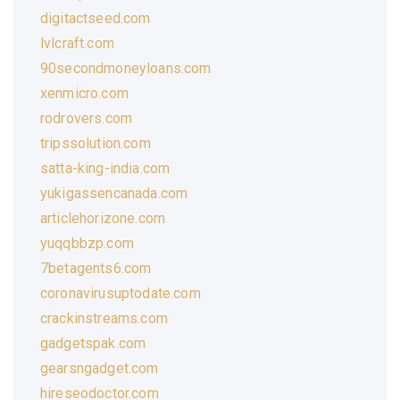
digitactseed.com
lvlcraft.com
90secondmoneyloans.com
xenmicro.com
rodrovers.com
tripssolution.com
satta-king-india.com
yukigassencanada.com
articlehorizone.com
yuqqbbzp.com
7betagents6.com
coronavirusuptodate.com
crackinstreams.com
gadgetspak.com
gearsngadget.com
hireseodoctor.com