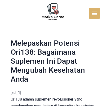
Skip
to
content
Melepaskan Potensi
Ori138: Bagaimana
Suplemen Ini Dapat
Mengubah Kesehatan
Anda
[ad_1]
Ori138 adalah suplemen revolusioner yang
mendapatkan popularitas di komunitas kesehatan