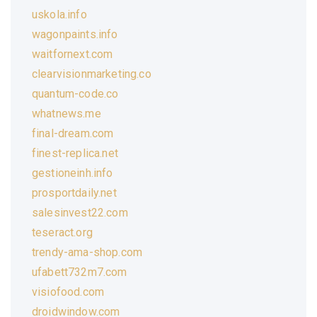
uskola.info
wagonpaints.info
waitfornext.com
clearvisionmarketing.co
quantum-code.co
whatnews.me
final-dream.com
finest-replica.net
gestioneinh.info
prosportdaily.net
salesinvest22.com
teseract.org
trendy-ama-shop.com
ufabett732m7.com
visiofood.com
droidwindow.com