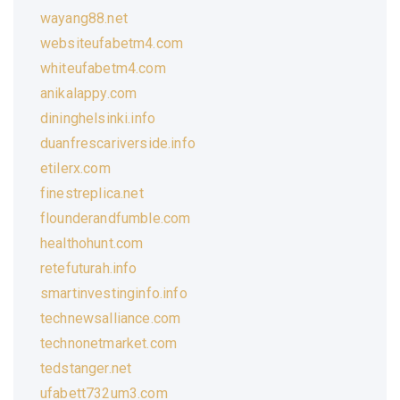
wayang88.net
websiteufabetm4.com
whiteufabetm4.com
anikalappy.com
dininghelsinki.info
duanfrescariverside.info
etilerx.com
finestreplica.net
flounderandfumble.com
healthohunt.com
retefuturah.info
smartinvestinginfo.info
technewsalliance.com
technonetmarket.com
tedstanger.net
ufabett732um3.com