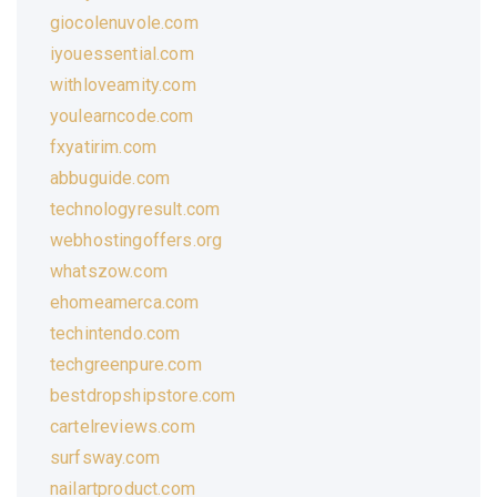
giocolenuvole.com
iyouessential.com
withloveamity.com
youlearncode.com
fxyatirim.com
abbuguide.com
technologyresult.com
webhostingoffers.org
whatszow.com
ehomeamerca.com
techintendo.com
techgreenpure.com
bestdropshipstore.com
cartelreviews.com
surfsway.com
nailartproduct.com