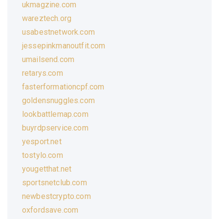
ukmagzine.com
wareztech.org
usabestnetwork.com
jessepinkmanoutfit.com
umailsend.com
retarys.com
fasterformationcpf.com
goldensnuggles.com
lookbattlemap.com
buyrdpservice.com
yesport.net
tostylo.com
yougetthat.net
sportsnetclub.com
newbestcrypto.com
oxfordsave.com