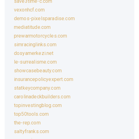
save3time-c.com
vexonhcf.com
demos-pixelsparadise.com
mediatitude.com
prewarmotorcycles.com
simracinglinks.com
dosyamerkezi.net
le-surrealisme.com
showcasebeauty.com
insurancepolicyexpert.com
statkeycompany.com
carolinadeckbuilders.com
topinvestingblog.com
top50tools.com
the-rep.com
saltyfranks.com