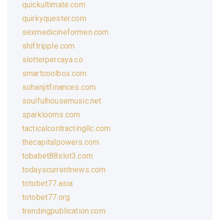
quickultimate.com
quirkyquester.com
sexmedicineformen.com
shiftripple.com
slotterpercaya.co
smartcoolbox.com
sohanjitfinances.com
soulfulhousemusic.net
sparklooms.com
tacticalcontractingllc.com
thecapitalpowers.com
tobabet88slot3.com
todayscurrentnews.com
totobet77.asia
totobet77.org
trendingpublication.com