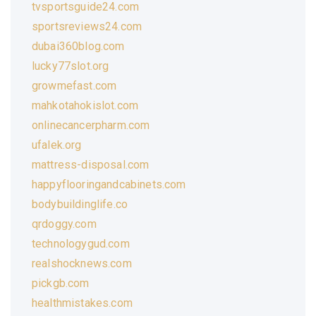
tvsportsguide24.com
sportsreviews24.com
dubai360blog.com
lucky77slot.org
growmefast.com
mahkotahokislot.com
onlinecancerpharm.com
ufalek.org
mattress-disposal.com
happyflooringandcabinets.com
bodybuildinglife.co
qrdoggy.com
technologygud.com
realshocknews.com
pickgb.com
healthmistakes.com