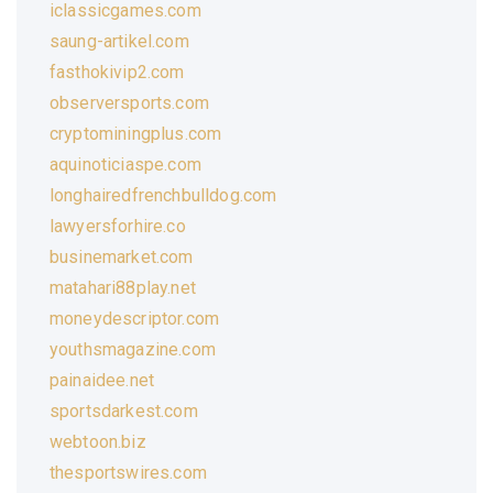
iclassicgames.com
saung-artikel.com
fasthokivip2.com
observersports.com
cryptominingplus.com
aquinoticiaspe.com
longhairedfrenchbulldog.com
lawyersforhire.co
businemarket.com
matahari88play.net
moneydescriptor.com
youthsmagazine.com
painaidee.net
sportsdarkest.com
webtoon.biz
thesportswires.com