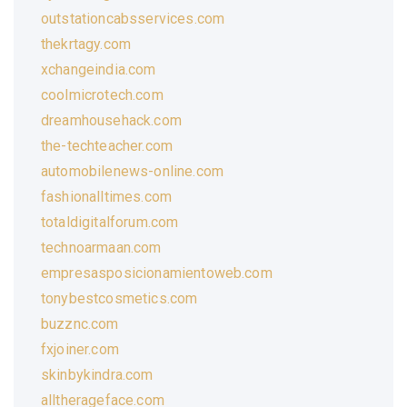
outstationcabsservices.com
thekrtagy.com
xchangeindia.com
coolmicrotech.com
dreamhousehack.com
the-techteacher.com
automobilenews-online.com
fashionalltimes.com
totaldigitalforum.com
technoarmaan.com
empresasposicionamientoweb.com
tonybestcosmetics.com
buzznc.com
fxjoiner.com
skinbykindra.com
alltherageface.com