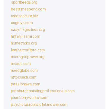
sportkeeda.org
besttimespend.com
careandcure.biz
cogniyo.com
easymagazines.org
hirfanjilasmi.com
hometricks.org
leathercraftpro.com
microgridpower.org
mixiqo.com
needglobe.com
ortocoach.com
passionawe.com
pittsburghpaintingprofessionals.com
plumberryworks.com
psychoterapiawioletanowak.com