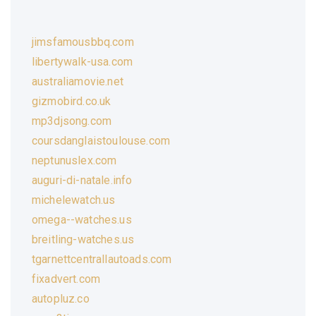
jimsfamousbbq.com
libertywalk-usa.com
australiamovie.net
gizmobird.co.uk
mp3djsong.com
coursdanglaistoulouse.com
neptunuslex.com
auguri-di-natale.info
michelewatch.us
omega--watches.us
breitling-watches.us
tgarnettcentrallautoads.com
fixadvert.com
autopluz.co