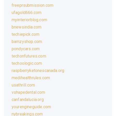
freeprsubmission.com
ufagold666.com
myinteriorblog.com
bnewsindia.com
techiepick.com
bamzyshop.com
pondycars.com
techonfutures.com
techoologic.com
raspberryketonescanada.org
medihealthrules.com
usathrill.com
vshapedental.com
canfandalucia.org
yourengineguide.com
nybreakings.com