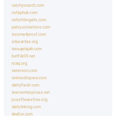
catchycrunch.com
nofaphub.com
nefertitingalls.com
patsyscreations.com
income4proof.com
educaritas.org
lensajelajah.com
betflik09.net
ncaq.org
xenmicro.com
onlineshopera.com
dartyfresh.com
lewisenterprises.net
pcsoftwarefree.org
dailylinking.com
dnafyx.com