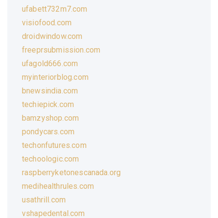
ufabett732m7.com
visiofood.com
droidwindow.com
freeprsubmission.com
ufagold666.com
myinteriorblog.com
bnewsindia.com
techiepick.com
bamzyshop.com
pondycars.com
techonfutures.com
techoologic.com
raspberryketonescanada.org
medihealthrules.com
usathrill.com
vshapedental.com