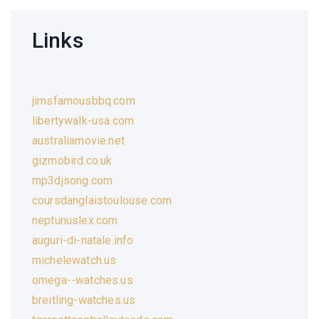
Links
jimsfamousbbq.com
libertywalk-usa.com
australiamovie.net
gizmobird.co.uk
mp3djsong.com
coursdanglaistoulouse.com
neptunuslex.com
auguri-di-natale.info
michelewatch.us
omega--watches.us
breitling-watches.us