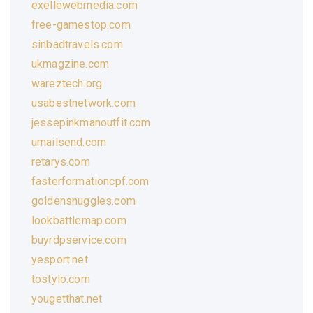
exellewebmedia.com
free-gamestop.com
sinbadtravels.com
ukmagzine.com
wareztech.org
usabestnetwork.com
jessepinkmanoutfit.com
umailsend.com
retarys.com
fasterformationcpf.com
goldensnuggles.com
lookbattlemap.com
buyrdpservice.com
yesport.net
tostylo.com
yougetthat.net