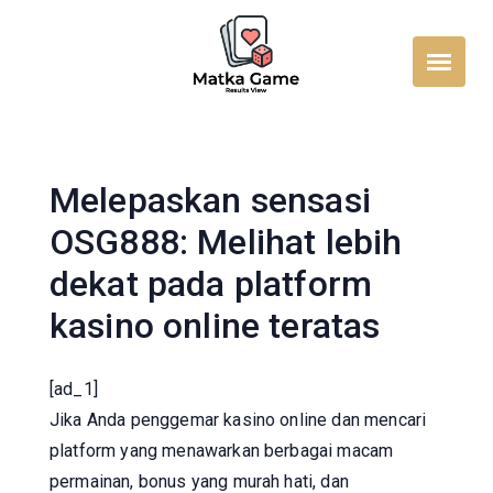
Skip
to
content
Melepaskan sensasi
OSG888: Melihat lebih
dekat pada platform
kasino online teratas
[ad_1]
Jika Anda penggemar kasino online dan mencari
platform yang menawarkan berbagai macam
permainan, bonus yang murah hati, dan