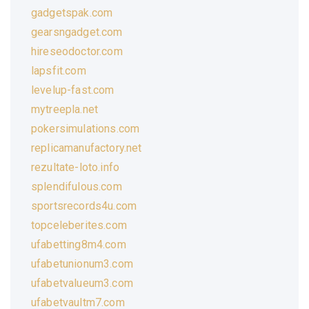
gadgetspak.com
gearsngadget.com
hireseodoctor.com
lapsfit.com
levelup-fast.com
mytreepla.net
pokersimulations.com
replicamanufactory.net
rezultate-loto.info
splendifulous.com
sportsrecords4u.com
topceleberites.com
ufabetting8m4.com
ufabetunionum3.com
ufabetvalueum3.com
ufabetvaultm7.com