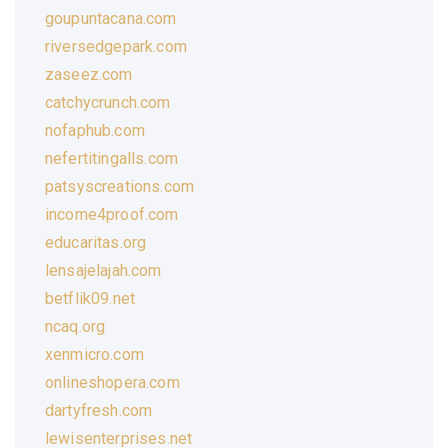
goupuntacana.com
riversedgepark.com
zaseez.com
catchycrunch.com
nofaphub.com
nefertitingalls.com
patsyscreations.com
income4proof.com
educaritas.org
lensajelajah.com
betflik09.net
ncaq.org
xenmicro.com
onlineshopera.com
dartyfresh.com
lewisenterprises.net