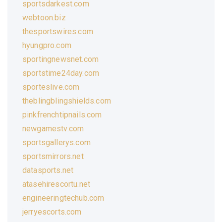
sportsdarkest.com
webtoon.biz
thesportswires.com
hyungpro.com
sportingnewsnet.com
sportstime24day.com
sporteslive.com
theblingblingshields.com
pinkfrenchtipnails.com
newgamestv.com
sportsgallerys.com
sportsmirrors.net
datasports.net
atasehirescortu.net
engineeringtechub.com
jerryescorts.com