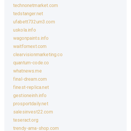
technonetmarket.com
tedstanger.net
ufabett732um3.com
uskola.info
wagonpaints.info
waitfornext.com
clearvisionmarketing.co
quantum-code.co
whatnews.me
final-dream.com
finest-replica.net
gestioneinh.info
prosportdaily.net
salesinvest22.com
teseract.org
trendy-ama-shop.com