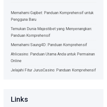
Memahami Gajibet: Panduan Komprehensif untuk
Pengguna Baru
Temukan Dunia Majestibet yang Menyenangkan:
Panduan Komprehensif
Memahami Saung4D: Panduan Komprehensif
Ahlicasino: Panduan Utama Anda untuk Permainan
Online
Jelajahi Fitur JurusCasino: Panduan Komprehensif
Links