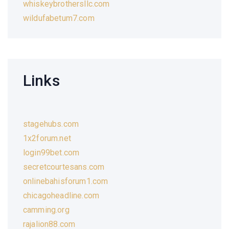
whiskeybrothersllc.com
wildufabetum7.com
Links
stagehubs.com
1x2forum.net
login99bet.com
secretcourtesans.com
onlinebahisforum1.com
chicagoheadline.com
camming.org
rajalion88.com