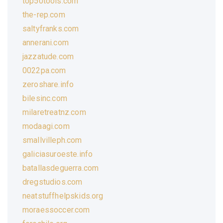
top50tools.com
the-rep.com
saltyfranks.com
annerani.com
jazzatude.com
0022pa.com
zeroshare.info
bilesinc.com
milaretreatnz.com
modaagi.com
smallvilleph.com
galiciasuroeste.info
batallasdeguerra.com
dregstudios.com
neatstuffhelpskids.org
moraessoccer.com