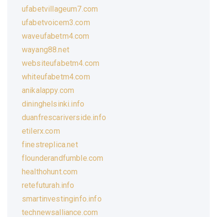
ufabetvillageum7.com
ufabetvoicem3.com
waveufabetm4.com
wayang88.net
websiteufabetm4.com
whiteufabetm4.com
anikalappy.com
dininghelsinki.info
duanfrescariverside.info
etilerx.com
finestreplica.net
flounderandfumble.com
healthohunt.com
retefuturah.info
smartinvestinginfo.info
technewsalliance.com