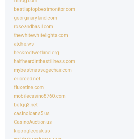
fithog.com
bestlaptopbestmonitor.com
georginaryland.com
roseandbasil.com
thewhitewhitelights.com
atdhe.ws
heckrodtwetland.org
halfheardinthestillness.com
mybestmassagechair.com
ericreed.net
fluxetine.com
mobilecasino8760.com
betqq3.net
casinoloans5.us
CasinoAuction.us
kipooglecouk.us