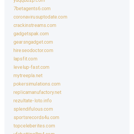
yuqqbbzp.com
7betagents6.com
coronavirusuptodate.com
crackinstreams.com
gadgetspak.com
gearsngadget.com
hireseodoctor.com
lapsfit.com
levelup-fast.com
mytreepla.net
pokersimulations.com
replicamanufactory.net
rezultate-loto.info
splendifulous.com
sportsrecords4u.com
topceleberites.com