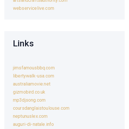
artsandcraftsauthority.com
webservicelive.com
Links
jimsfamousbbq.com
libertywalk-usa.com
australiamovie.net
gizmobird.co.uk
mp3djsong.com
coursdanglaistoulouse.com
neptunuslex.com
auguri-di-natale.info