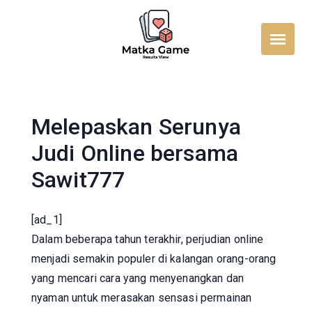
Skip
to
content
Melepaskan Serunya
Judi Online bersama
Sawit777
[ad_1]
Dalam beberapa tahun terakhir, perjudian online
menjadi semakin populer di kalangan orang-orang
yang mencari cara yang menyenangkan dan
nyaman untuk merasakan sensasi permainan