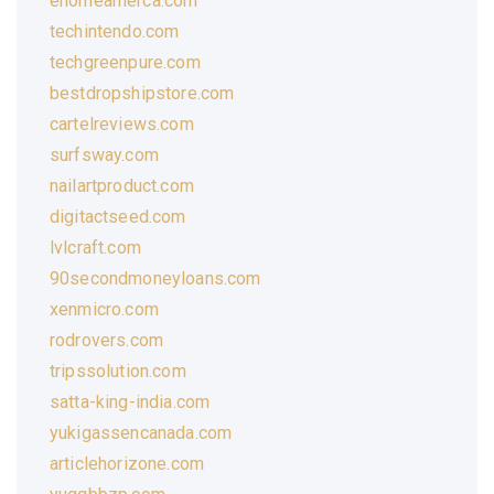
ehomeamerca.com
techintendo.com
techgreenpure.com
bestdropshipstore.com
cartelreviews.com
surfsway.com
nailartproduct.com
digitactseed.com
lvlcraft.com
90secondmoneyloans.com
xenmicro.com
rodrovers.com
tripssolution.com
satta-king-india.com
yukigassencanada.com
articlehorizone.com