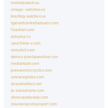
michelewatch.us
omega--watches.us
breitling-watches.us
tgarnettcentrallautoads.com
fixadvert.com
autopluz.co
save3time-c.com
vexonhcf.com
demos-pixelsparadise.com
mediatitude.com
prewarmotorcycles.com
simracinglinks.com
dosyamerkezi.net
le-surrealisme.com
showcasebeauty.com
insurancepolicyexpert.com