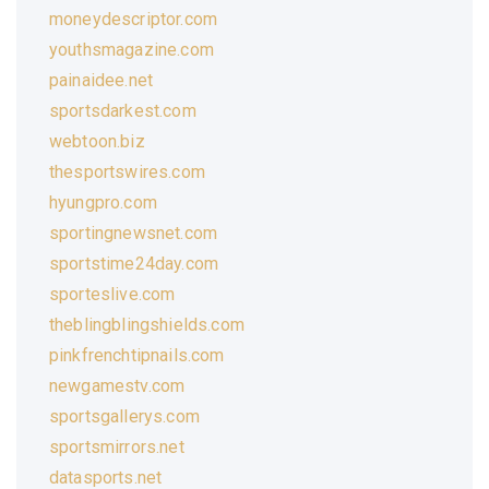
moneydescriptor.com
youthsmagazine.com
painaidee.net
sportsdarkest.com
webtoon.biz
thesportswires.com
hyungpro.com
sportingnewsnet.com
sportstime24day.com
sporteslive.com
theblingblingshields.com
pinkfrenchtipnails.com
newgamestv.com
sportsgallerys.com
sportsmirrors.net
datasports.net