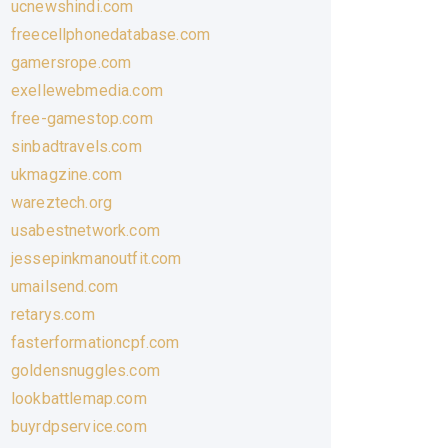
ucnewshindi.com
freecellphonedatabase.com
gamersrope.com
exellewebmedia.com
free-gamestop.com
sinbadtravels.com
ukmagzine.com
wareztech.org
usabestnetwork.com
jessepinkmanoutfit.com
umailsend.com
retarys.com
fasterformationcpf.com
goldensnuggles.com
lookbattlemap.com
buyrdpservice.com