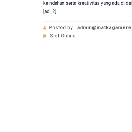
keindahan serta kreativitas yang ada di da
[ad_2]
Posted by :
admin@matkagameres
Slot Online