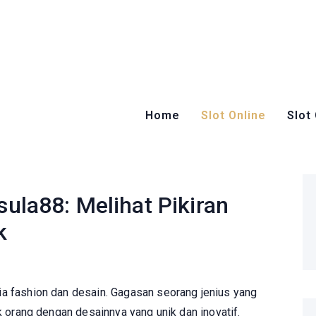
Home
Slot Online
Slot 
sula88: Melihat Pikiran
k
ia fashion dan desain. Gagasan seorang jenius yang
ak orang dengan desainnya yang unik dan inovatif.