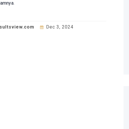
lamnya.
ultsview.com
Dec 3, 2024