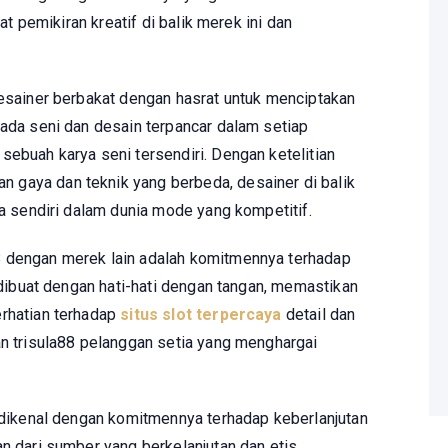
kat pemikiran kreatif di balik merek ini dan
desainer berbakat dengan hasrat untuk menciptakan
pada seni dan desain terpancar dalam setiap
sebuah karya seni tersendiri. Dengan ketelitian
 gaya dan teknik yang berbeda, desainer di balik
ya sendiri dalam dunia mode yang kompetitif.
8 dengan merek lain adalah komitmennya terhadap
n dibuat dengan hati-hati dengan tangan, memastikan
erhatian terhadap
situs slot terpercaya
detail dan
an trisula88 pelanggan setia yang menghargai
a dikenal dengan komitmennya terhadap keberlanjutan
n dari sumber yang berkelanjutan dan etis,