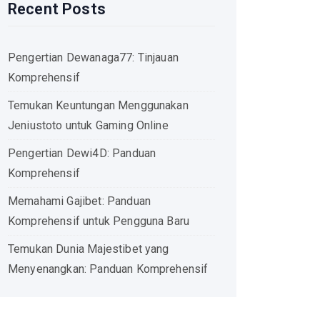
Recent Posts
Pengertian Dewanaga77: Tinjauan
Komprehensif
Temukan Keuntungan Menggunakan
Jeniustoto untuk Gaming Online
Pengertian Dewi4D: Panduan
Komprehensif
Memahami Gajibet: Panduan
Komprehensif untuk Pengguna Baru
Temukan Dunia Majestibet yang
Menyenangkan: Panduan Komprehensif