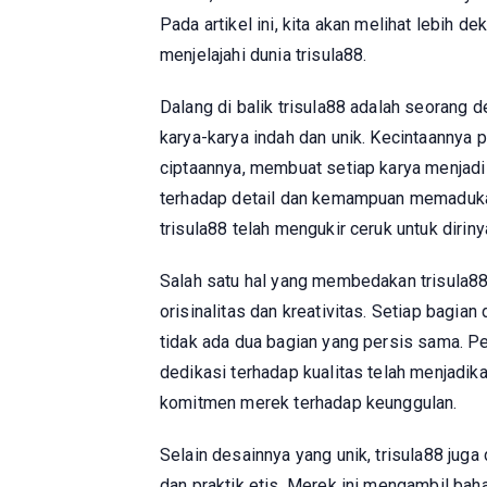
Pada artikel ini, kita akan melihat lebih de
menjelajahi dunia trisula88.
Dalang di balik trisula88 adalah seorang 
karya-karya indah dan unik. Kecintaannya 
ciptaannya, membuat setiap karya menjadi 
terhadap detail dan kemampuan memadukan
trisula88 telah mengukir ceruk untuk dirin
Salah satu hal yang membedakan trisula8
orisinalitas dan kreativitas. Setiap bagia
tidak ada dua bagian yang persis sama. P
dedikasi terhadap kualitas telah menjadik
komitmen merek terhadap keunggulan.
Selain desainnya yang unik, trisula88 jug
dan praktik etis. Merek ini mengambil baha