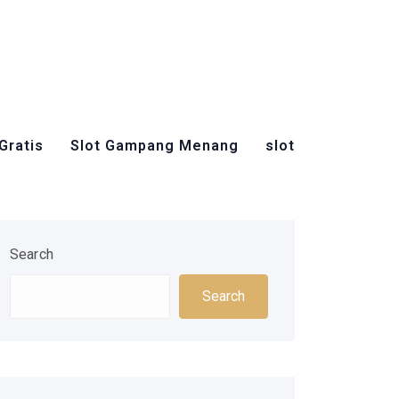
Gratis
Slot Gampang Menang
slot
Search
Search