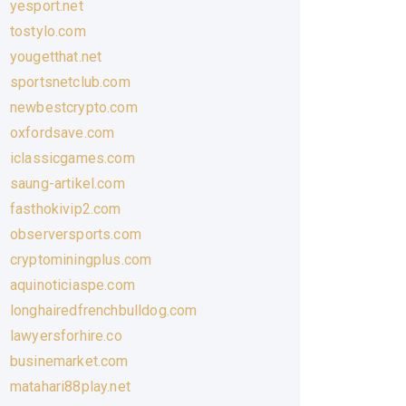
yesport.net
tostylo.com
yougetthat.net
sportsnetclub.com
newbestcrypto.com
oxfordsave.com
iclassicgames.com
saung-artikel.com
fasthokivip2.com
observersports.com
cryptominingplus.com
aquinoticiaspe.com
longhairedfrenchbulldog.com
lawyersforhire.co
businemarket.com
matahari88play.net