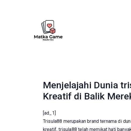
Skip
to
content
Menjelajahi Dunia tri
Kreatif di Balik Mere
[ad_1]
Trisula88 merupakan brand ternama di dun
kreatif, trisula88 telah memikat hati bany