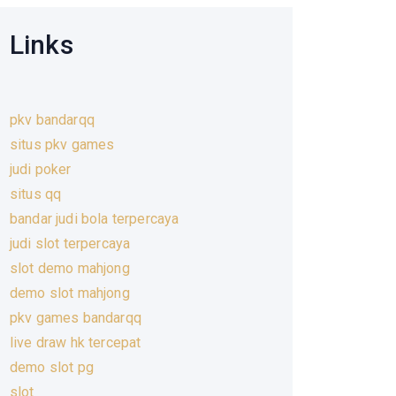
Links
pkv bandarqq
situs pkv games
judi poker
situs qq
bandar judi bola terpercaya
judi slot terpercaya
slot demo mahjong
demo slot mahjong
pkv games bandarqq
live draw hk tercepat
demo slot pg
slot