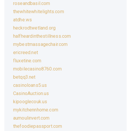
roseandbasil.com
thewhitewhitelights.com
atdhe.ws
heckrodtwetland.org
halfheardinthestillness.com
mybestmassagechair.com
ericreed.net
fluxetine.com
mobilecasino8760.com
betqq3.net
casinoloans5.us
CasinoAuction.us
kipooglecouk.us
mykitchennhome.com
aumoulinvert.com
thefoodiepassport.com