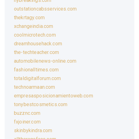
nybreakings.com
outstationcabsservices.com
thekrtagy.com
xchangeindia.com
coolmicrotech.com
dreamhousehack.com
the-techteacher.com
automobilenews-online.com
fashionalltimes.com
totaldigitalforum.com
technoarmaan.com
empresasposicionamientoweb.com
tonybestcosmetics.com
buzznc.com
fxjoiner.com
skinbykindra.com