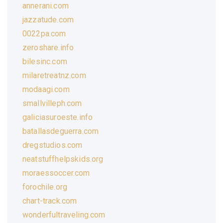
annerani.com
jazzatude.com
0022pa.com
zeroshare.info
bilesinc.com
milaretreatnz.com
modaagi.com
smallvilleph.com
galiciasuroeste.info
batallasdeguerra.com
dregstudios.com
neatstuffhelpskids.org
moraessoccer.com
forochile.org
chart-track.com
wonderfultraveling.com