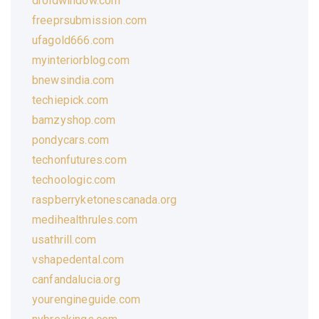
droidwindow.com
freeprsubmission.com
ufagold666.com
myinteriorblog.com
bnewsindia.com
techiepick.com
bamzyshop.com
pondycars.com
techonfutures.com
techoologic.com
raspberryketonescanada.org
medihealthrules.com
usathrill.com
vshapedental.com
canfandalucia.org
yourengineguide.com