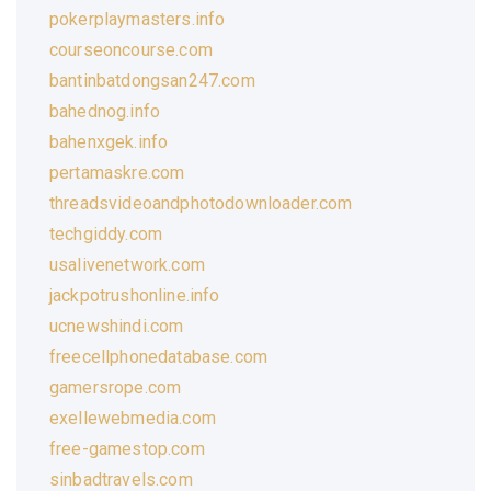
pokerplaymasters.info
courseoncourse.com
bantinbatdongsan247.com
bahednog.info
bahenxgek.info
pertamaskre.com
threadsvideoandphotodownloader.com
techgiddy.com
usalivenetwork.com
jackpotrushonline.info
ucnewshindi.com
freecellphonedatabase.com
gamersrope.com
exellewebmedia.com
free-gamestop.com
sinbadtravels.com