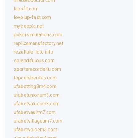
hireseodoctor.com
lapsfit.com
levelup-fast.com
mytreepla.net
pokersimulations.com
replicamanufactory.net
rezultate-loto.info
splendifulous.com
sportsrecords4u.com
topceleberites.com
ufabetting8m4.com
ufabetunionum3.com
ufabetvalueum3.com
ufabetvaultm7.com
ufabetvillageum7.com
ufabetvoicem3.com