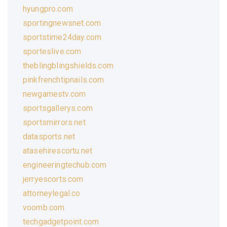
hyungpro.com
sportingnewsnet.com
sportstime24day.com
sporteslive.com
theblingblingshields.com
pinkfrenchtipnails.com
newgamestv.com
sportsgallerys.com
sportsmirrors.net
datasports.net
atasehirescortu.net
engineeringtechub.com
jerryescorts.com
attorneylegal.co
voomb.com
techgadgetpoint.com