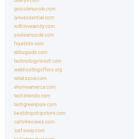
dnafyx.com
giocolenuvole.com
iyouessential.com
withloveamity.com
youlearncode.com
fxyatirim.com
abbuguide.com
technologyresult.com
webhostingoffers.org
whatszow.com
ehomeamerca.com
techintendo.com
techgreenpure.com
bestdropshipstore.com
cartelreviews.com
surfsway.com