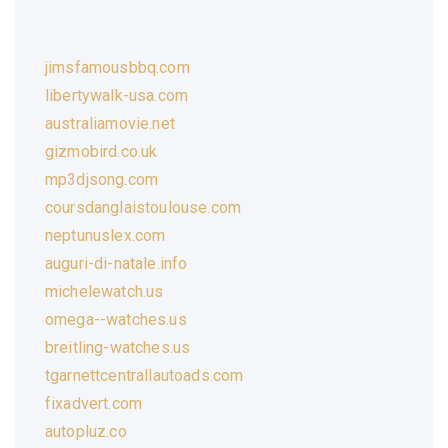
jimsfamousbbq.com
libertywalk-usa.com
australiamovie.net
gizmobird.co.uk
mp3djsong.com
coursdanglaistoulouse.com
neptunuslex.com
auguri-di-natale.info
michelewatch.us
omega--watches.us
breitling-watches.us
tgarnettcentrallautoads.com
fixadvert.com
autopluz.co