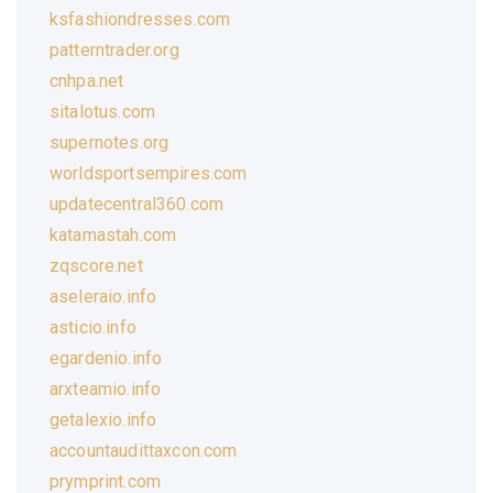
ksfashiondresses.com
patterntrader.org
cnhpa.net
sitalotus.com
supernotes.org
worldsportsempires.com
updatecentral360.com
katamastah.com
zqscore.net
aseleraio.info
asticio.info
egardenio.info
arxteamio.info
getalexio.info
accountaudittaxcon.com
prymprint.com