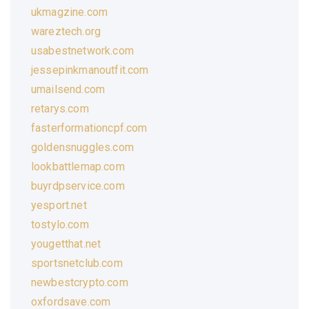
ukmagzine.com
wareztech.org
usabestnetwork.com
jessepinkmanoutfit.com
umailsend.com
retarys.com
fasterformationcpf.com
goldensnuggles.com
lookbattlemap.com
buyrdpservice.com
yesport.net
tostylo.com
yougetthat.net
sportsnetclub.com
newbestcrypto.com
oxfordsave.com