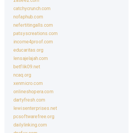
zaseez.com
catchycrunch.com
nofaphub.com
nefertitingalls.com
patsyscreations.com
income4proof.com
educaritas.org
lensajelajah.com
betflik09.net
ncaq.org
xenmicro.com
onlineshopera.com
dartyfresh.com
lewisenterprises.net
pcsoftwarefree.org
dailylinking.com