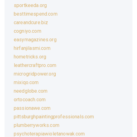
sportkeeda.org
besttimespend.com
careandcure.biz
cogniyo.com
easymagazines.org
hirfanjilasmi.com
hometricks.org
leathercraftpro.com
microgridpower.org
mixiqo.com
needglobe.com
ortocoach.com
passionawe.com
pittsburghpaintingprofessionals.com
plumberryworks.com
psychoterapiawioletanowak.com