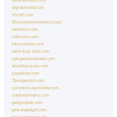
nailartproduct.com
digitactseed.com
lvlcraft.com
90secondmoneyloans.com
xenmicro.com
rodrovers.com
tripssolution.com
satta-king-india.com
yukigassencanada.com
articlehorizone.com
yuqqbbzp.com
7betagents6.com
coronavirusuptodate.com
crackinstreams.com
gadgetspak.com
gearsngadget.com