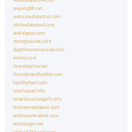
waveufabetm4.com
wayang88.net
websiteufabetm4.com
whiteufabetm4.com
anikalappy.com
dininghelsinki.info
duanfrescariverside.info
etilerx.com
finestreplica.net
flounderandfumble.com
healthohunt.com
retefuturah.info
smartinvestinginfo.info
technewsalliance.com
technonetmarket.com
tedstanger.net