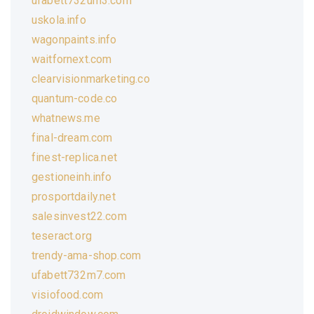
ufabett732um3.com
uskola.info
wagonpaints.info
waitfornext.com
clearvisionmarketing.co
quantum-code.co
whatnews.me
final-dream.com
finest-replica.net
gestioneinh.info
prosportdaily.net
salesinvest22.com
teseract.org
trendy-ama-shop.com
ufabett732m7.com
visiofood.com