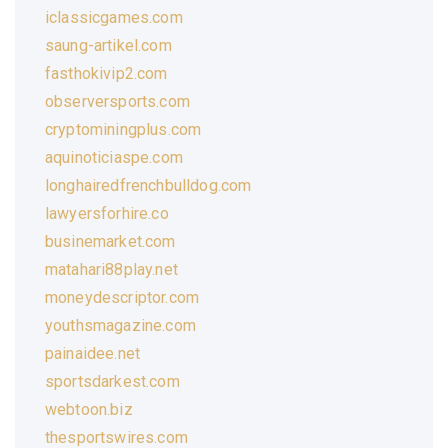
iclassicgames.com
saung-artikel.com
fasthokivip2.com
observersports.com
cryptominingplus.com
aquinoticiaspe.com
longhairedfrenchbulldog.com
lawyersforhire.co
businemarket.com
matahari88play.net
moneydescriptor.com
youthsmagazine.com
painaidee.net
sportsdarkest.com
webtoon.biz
thesportswires.com