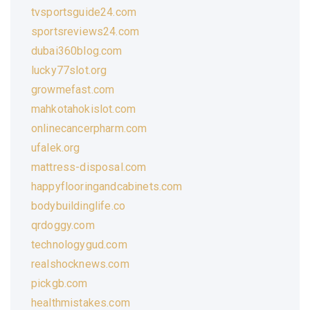
tvsportsguide24.com
sportsreviews24.com
dubai360blog.com
lucky77slot.org
growmefast.com
mahkotahokislot.com
onlinecancerpharm.com
ufalek.org
mattress-disposal.com
happyflooringandcabinets.com
bodybuildinglife.co
qrdoggy.com
technologygud.com
realshocknews.com
pickgb.com
healthmistakes.com