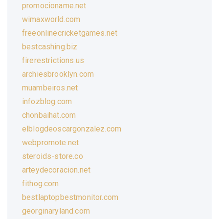
promocioname.net
wimaxworld.com
freeonlinecricketgames.net
bestcashing.biz
firerestrictions.us
archiesbrooklyn.com
muambeiros.net
infozblog.com
chonbaihat.com
elblogdeoscargonzalez.com
webpromote.net
steroids-store.co
arteydecoracion.net
fithog.com
bestlaptopbestmonitor.com
georginaryland.com