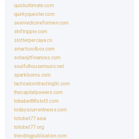
quickultimate.com
quirkyquester.com
sexmedicineformen.com
shiftripple.com
slotterpercaya.co
smartcoolbox.com
sohanjitfinances.com
soulfulhousemusic.net
sparklooms.com
tacticalcontractingllc.com
thecapitalpowers.com
tobabet88slot3.com
todayscurrentnews.com
totobet77.asia
totobet77.org
trendingpublication.com