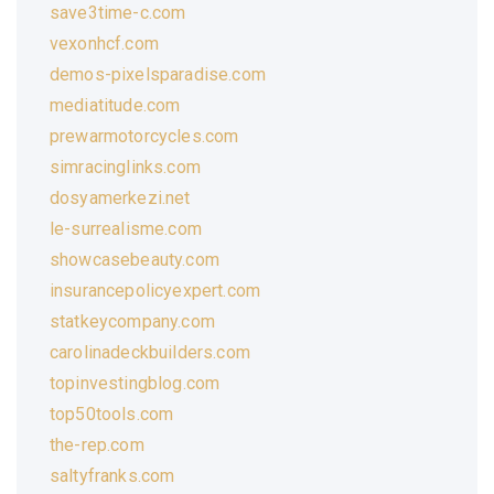
save3time-c.com
vexonhcf.com
demos-pixelsparadise.com
mediatitude.com
prewarmotorcycles.com
simracinglinks.com
dosyamerkezi.net
le-surrealisme.com
showcasebeauty.com
insurancepolicyexpert.com
statkeycompany.com
carolinadeckbuilders.com
topinvestingblog.com
top50tools.com
the-rep.com
saltyfranks.com