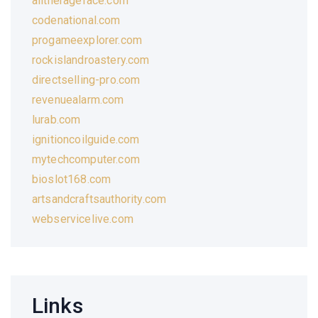
alltherageface.com
codenational.com
progameexplorer.com
rockislandroastery.com
directselling-pro.com
revenuealarm.com
lurab.com
ignitioncoilguide.com
mytechcomputer.com
bioslot168.com
artsandcraftsauthority.com
webservicelive.com
Links