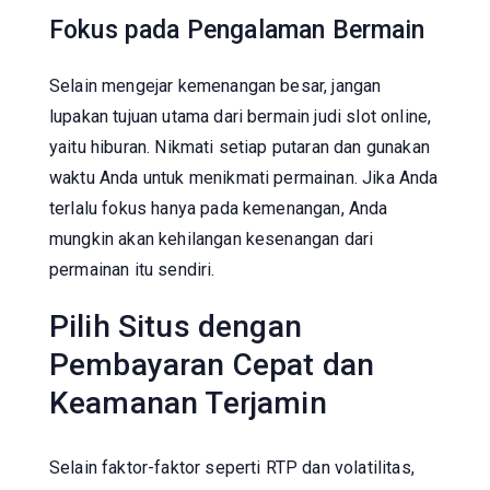
Fokus pada Pengalaman Bermain
Selain mengejar kemenangan besar, jangan
lupakan tujuan utama dari bermain judi slot online,
yaitu hiburan. Nikmati setiap putaran dan gunakan
waktu Anda untuk menikmati permainan. Jika Anda
terlalu fokus hanya pada kemenangan, Anda
mungkin akan kehilangan kesenangan dari
permainan itu sendiri.
Pilih Situs dengan
Pembayaran Cepat dan
Keamanan Terjamin
Selain faktor-faktor seperti RTP dan volatilitas,