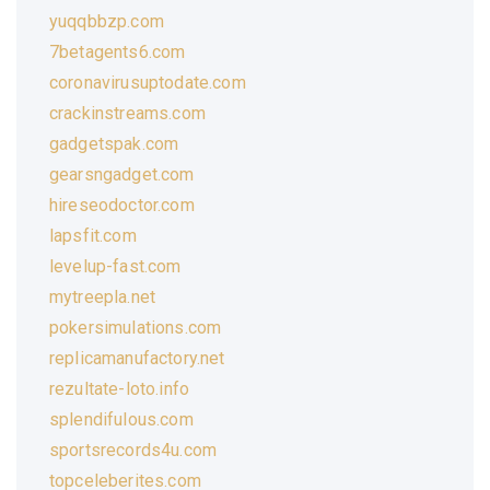
yuqqbbzp.com
7betagents6.com
coronavirusuptodate.com
crackinstreams.com
gadgetspak.com
gearsngadget.com
hireseodoctor.com
lapsfit.com
levelup-fast.com
mytreepla.net
pokersimulations.com
replicamanufactory.net
rezultate-loto.info
splendifulous.com
sportsrecords4u.com
topceleberites.com