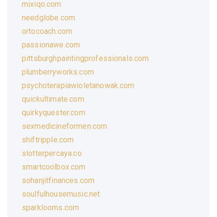
mixiqo.com
needglobe.com
ortocoach.com
passionawe.com
pittsburghpaintingprofessionals.com
plumberryworks.com
psychoterapiawioletanowak.com
quickultimate.com
quirkyquester.com
sexmedicineformen.com
shiftripple.com
slotterpercaya.co
smartcoolbox.com
sohanjitfinances.com
soulfulhousemusic.net
sparklooms.com