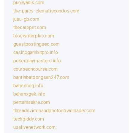
punjwanis.com
the-parcs-clematiscondos.com
jusu-gb.com
thecarepet.com
blogwriterplus.com
guestpostingseo.com
casinogambitpro.info
pokerplaymasters.info
courseoncourse.com
bantinbatdongsan247.com
bahednog.info
bahenxgek.info
pertamaskre.com
threadsvideoandphotodownloader.com
techgiddy.com
usalivenetwork.com