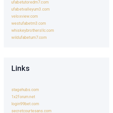
ufabetutoredm7.com
ufabetvalleyum3.com
veloxview.com
westufabetm3.com
whiskeybrothersllc.com
wildufabetum7.com
Links
stagehubs.com
1x2forum.net
login99bet.com
secretcourtesans.com