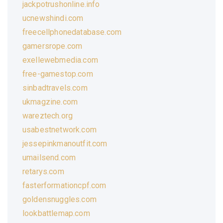
jackpotrushonline.info
ucnewshindi.com
freecellphonedatabase.com
gamersrope.com
exellewebmedia.com
free-gamestop.com
sinbadtravels.com
ukmagzine.com
wareztech.org
usabestnetwork.com
jessepinkmanoutfit.com
umailsend.com
retarys.com
fasterformationcpf.com
goldensnuggles.com
lookbattlemap.com