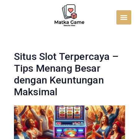
Skip
to
content
Situs Slot Terpercaya –
Tips Menang Besar
dengan Keuntungan
Maksimal