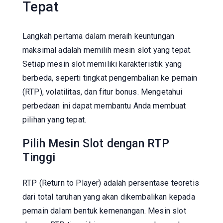
Tepat
Langkah pertama dalam meraih keuntungan
maksimal adalah memilih mesin slot yang tepat.
Setiap mesin slot memiliki karakteristik yang
berbeda, seperti tingkat pengembalian ke pemain
(RTP), volatilitas, dan fitur bonus. Mengetahui
perbedaan ini dapat membantu Anda membuat
pilihan yang tepat.
Pilih Mesin Slot dengan RTP
Tinggi
RTP (Return to Player) adalah persentase teoretis
dari total taruhan yang akan dikembalikan kepada
pemain dalam bentuk kemenangan. Mesin slot