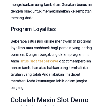
mengeluarkan uang tambahan. Gunakan bonus ini
dengan bijak untuk memaksimalkan kesempatan
menang Anda.
Program Loyalitas
Beberapa situs judi online menawarkan program
loyalitas atau cashback bagi pemain yang sering
bermain. Dengan bergabung dalam program ini,
Anda
situs slot terpercaya
dapat memperoleh
bonus tambahan atau bahkan uang kembali dari
taruhan yang telah Anda lakukan. Ini dapat
memberi Anda keuntungan lebih dalam jangka
panjang.
Cobalah Mesin Slot Demo