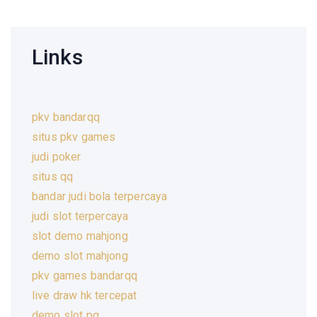
Links
pkv bandarqq
situs pkv games
judi poker
situs qq
bandar judi bola terpercaya
judi slot terpercaya
slot demo mahjong
demo slot mahjong
pkv games bandarqq
live draw hk tercepat
demo slot pg