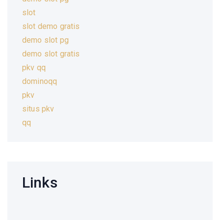
slot
slot demo gratis
demo slot pg
demo slot gratis
pkv qq
dominoqq
pkv
situs pkv
qq
Links