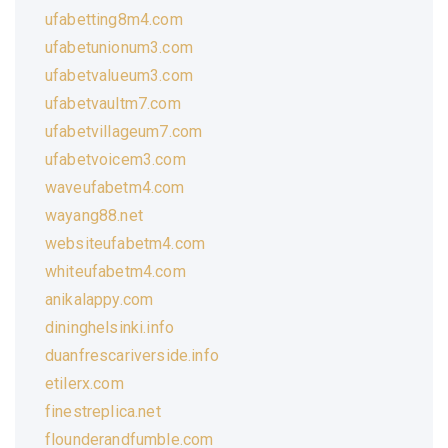
ufabetting8m4.com
ufabetunionum3.com
ufabetvalueum3.com
ufabetvaultm7.com
ufabetvillageum7.com
ufabetvoicem3.com
waveufabetm4.com
wayang88.net
websiteufabetm4.com
whiteufabetm4.com
anikalappy.com
dininghelsinki.info
duanfrescariverside.info
etilerx.com
finestreplica.net
flounderandfumble.com