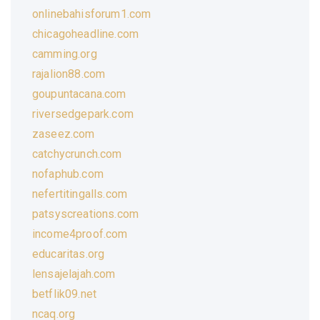
onlinebahisforum1.com
chicagoheadline.com
camming.org
rajalion88.com
goupuntacana.com
riversedgepark.com
zaseez.com
catchycrunch.com
nofaphub.com
nefertitingalls.com
patsyscreations.com
income4proof.com
educaritas.org
lensajelajah.com
betflik09.net
ncaq.org