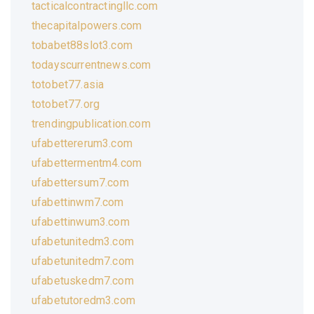
tacticalcontractingllc.com
thecapitalpowers.com
tobabet88slot3.com
todayscurrentnews.com
totobet77.asia
totobet77.org
trendingpublication.com
ufabettererum3.com
ufabettermentm4.com
ufabettersum7.com
ufabettinwm7.com
ufabettinwum3.com
ufabetunitedm3.com
ufabetunitedm7.com
ufabetuskedm7.com
ufabetutoredm3.com