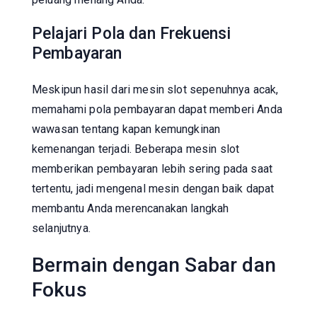
Pelajari Pola dan Frekuensi
Pembayaran
Meskipun hasil dari mesin slot sepenuhnya acak,
memahami pola pembayaran dapat memberi Anda
wawasan tentang kapan kemungkinan
kemenangan terjadi. Beberapa mesin slot
memberikan pembayaran lebih sering pada saat
tertentu, jadi mengenal mesin dengan baik dapat
membantu Anda merencanakan langkah
selanjutnya.
Bermain dengan Sabar dan
Fokus