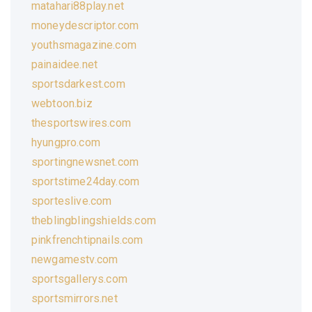
matahari88play.net
moneydescriptor.com
youthsmagazine.com
painaidee.net
sportsdarkest.com
webtoon.biz
thesportswires.com
hyungpro.com
sportingnewsnet.com
sportstime24day.com
sporteslive.com
theblingblingshields.com
pinkfrenchtipnails.com
newgamestv.com
sportsgallerys.com
sportsmirrors.net