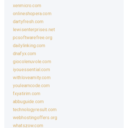
xenmicro.com
onlineshopera.com
dartyfresh.com
lewisenterprises.net
pcsoftwarefree.org
dailylinking.com
dnafyx.com
giocolenuvole.com
iyouessential.com
withloveamity.com
youlearncode.com
fxyatirim.com
abbuguide.com
technologyresult.com
webhostingoffers.org
whatszow.com