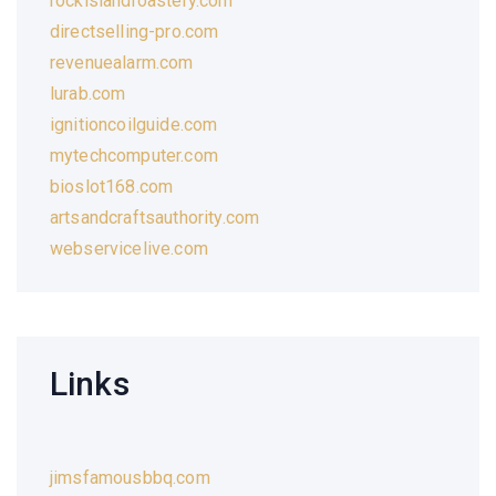
rockislandroastery.com
directselling-pro.com
revenuealarm.com
lurab.com
ignitioncoilguide.com
mytechcomputer.com
bioslot168.com
artsandcraftsauthority.com
webservicelive.com
Links
jimsfamousbbq.com