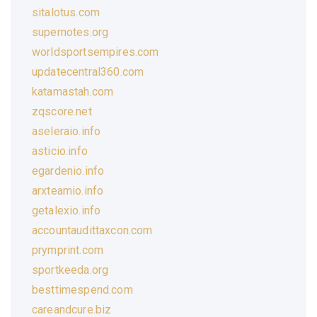
sitalotus.com
supernotes.org
worldsportsempires.com
updatecentral360.com
katamastah.com
zqscore.net
aseleraio.info
asticio.info
egardenio.info
arxteamio.info
getalexio.info
accountaudittaxcon.com
prymprint.com
sportkeeda.org
besttimespend.com
careandcure.biz