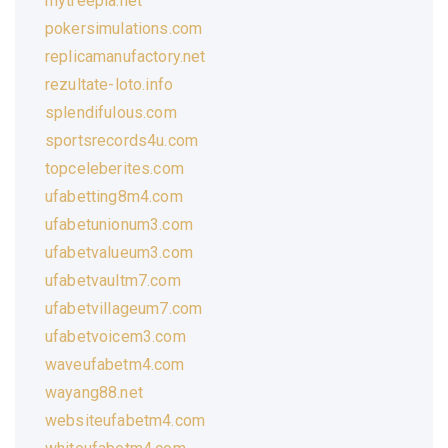
mytreepla.net
pokersimulations.com
replicamanufactory.net
rezultate-loto.info
splendifulous.com
sportsrecords4u.com
topceleberites.com
ufabetting8m4.com
ufabetunionum3.com
ufabetvalueum3.com
ufabetvaultm7.com
ufabetvillageum7.com
ufabetvoicem3.com
waveufabetm4.com
wayang88.net
websiteufabetm4.com