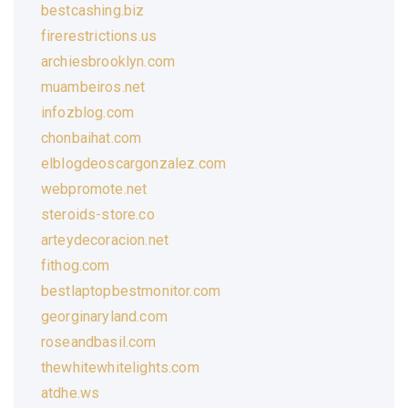
bestcashing.biz
firerestrictions.us
archiesbrooklyn.com
muambeiros.net
infozblog.com
chonbaihat.com
elblogdeoscargonzalez.com
webpromote.net
steroids-store.co
arteydecoracion.net
fithog.com
bestlaptopbestmonitor.com
georginaryland.com
roseandbasil.com
thewhitewhitelights.com
atdhe.ws