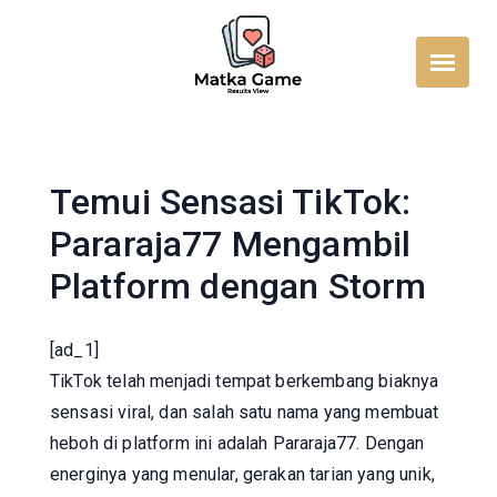
Skip
to
content
Temui Sensasi TikTok:
Pararaja77 Mengambil
Platform dengan Storm
[ad_1]
TikTok telah menjadi tempat berkembang biaknya
sensasi viral, dan salah satu nama yang membuat
heboh di platform ini adalah Pararaja77. Dengan
energinya yang menular, gerakan tarian yang unik,