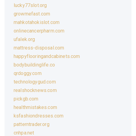
lucky77slot.org
growmefast.com
mahkotahokislot.com
onlinecancerpharm.com
ufalek.org
mattress-disposal.com
happyflooringandcabinets.com
bodybuildinglife.co
qrdoggy.com
technologygud.com
realshocknews.com
pickgb.com
healthmistakes.com
ksfashiondresses.com
patterntrader.org
cnhpa.net