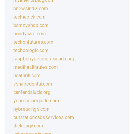
myinteriorblog.com
bnewsindia.com
techiepick.com
bamzyshop.com
pondycars.com
techonfutures.com
techoologic.com
raspberryketonescanada.org
medihealthrules.com
usathrill.com
vshapedental.com
canfandalucia.org
yourengineguide.com
nybreakings.com
outstationcabsservices.com
thekrtagy.com