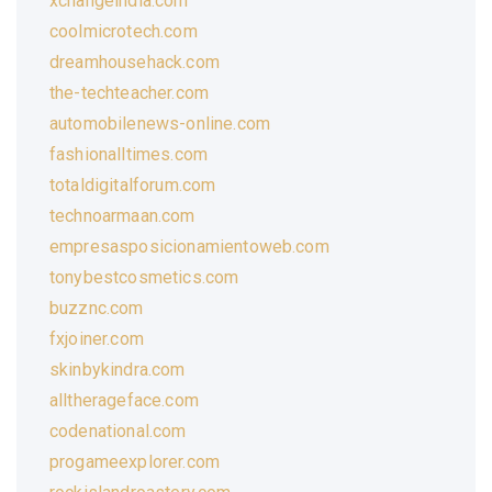
xchangeindia.com
coolmicrotech.com
dreamhousehack.com
the-techteacher.com
automobilenews-online.com
fashionalltimes.com
totaldigitalforum.com
technoarmaan.com
empresasposicionamientoweb.com
tonybestcosmetics.com
buzznc.com
fxjoiner.com
skinbykindra.com
alltherageface.com
codenational.com
progameexplorer.com