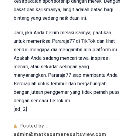
kesepakatan sponsorship dengan merek. Dengan
bakat dan karismanya, langit adalah batas bagi
bintang yang sedang naik daun ini.
Jadi, jika Anda belum melakukannya, pastikan
untuk memeriksa Pararaja77 di TikTok dan lihat
sendiri mengapa dia mengambil alih platform ini.
Apakah Anda sedang mencari tawa, inspirasi
menari, atau sekadar selingan yang
menyenangkan, Pararaja77 siap membantu Anda.
Bersiaplah untuk terhibur dan bergabunglah
dengan jutaan penggemar yang tidak pernah puas
dengan sensasi TikTok ini.
[ad_2]
Posted by :
admin@matkagameresultsview.com