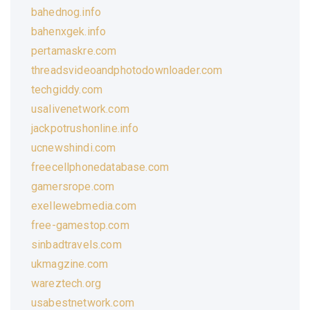
bahednog.info
bahenxgek.info
pertamaskre.com
threadsvideoandphotodownloader.com
techgiddy.com
usalivenetwork.com
jackpotrushonline.info
ucnewshindi.com
freecellphonedatabase.com
gamersrope.com
exellewebmedia.com
free-gamestop.com
sinbadtravels.com
ukmagzine.com
wareztech.org
usabestnetwork.com