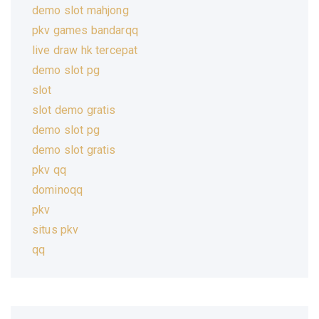
demo slot mahjong
pkv games bandarqq
live draw hk tercepat
demo slot pg
slot
slot demo gratis
demo slot pg
demo slot gratis
pkv qq
dominoqq
pkv
situs pkv
qq