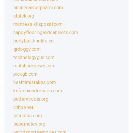
onlinecancerpharm.com
ufalek.org
mattress-disposal.com
happyflooringandcabinets.com
bodybuildinglife.co
qrdoggy.com
technologygud.com
realshocknews.com
pickgb.com
healthmistakes.com
ksfashiondresses.com
patterntrader.org
cnhpa.net
sitalotus.com
supernotes.org
worldsportsempires.com