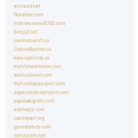
ericreed.net
fluxetine.com
mobilecasino8760.com
betqq3.net
casinoloans5.us
CasinoAuction.us
kipooglecouk.us
mykitchennhome.com
aumoulinvert.com
thefoodiepassport.com
superwindowproject.com
papibakigrafo.com
icanhazjs.com
canimpact.org
goviralstudy.com
cartourism.net