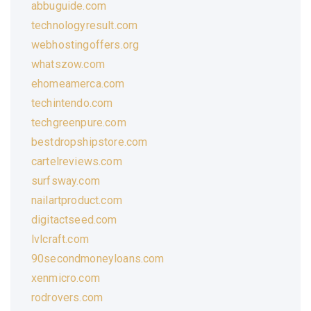
abbuguide.com
technologyresult.com
webhostingoffers.org
whatszow.com
ehomeamerca.com
techintendo.com
techgreenpure.com
bestdropshipstore.com
cartelreviews.com
surfsway.com
nailartproduct.com
digitactseed.com
lvlcraft.com
90secondmoneyloans.com
xenmicro.com
rodrovers.com