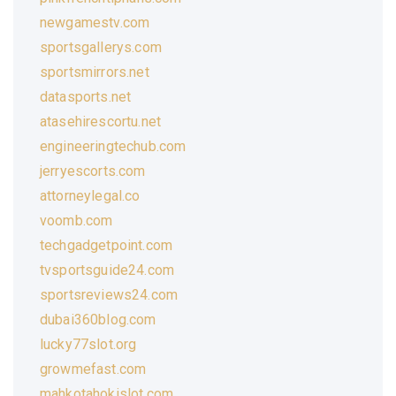
newgamestv.com
sportsgallerys.com
sportsmirrors.net
datasports.net
atasehirescortu.net
engineeringtechub.com
jerryescorts.com
attorneylegal.co
voomb.com
techgadgetpoint.com
tvsportsguide24.com
sportsreviews24.com
dubai360blog.com
lucky77slot.org
growmefast.com
mahkotahokislot.com