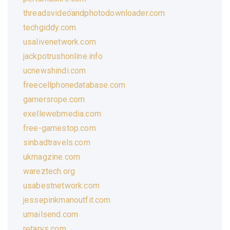
threadsvideoandphotodownloader.com
techgiddy.com
usalivenetwork.com
jackpotrushonline.info
ucnewshindi.com
freecellphonedatabase.com
gamersrope.com
exellewebmedia.com
free-gamestop.com
sinbadtravels.com
ukmagzine.com
wareztech.org
usabestnetwork.com
jessepinkmanoutfit.com
umailsend.com
retarys.com