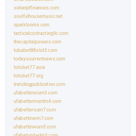
sohanjitfinances.com
soulfulhousemusic.net
sparklooms.com
tacticalcontractingllc.com
thecapitalpowers.com
tobabet88slot3.com
todayscurrentnews.com
totobet77.asia
totobet77.org
trendingpublication.com
ufabettererum3.com
ufabettermentm4.com
ufabettersum7.com
ufabettinwm7.com
ufabettinwum3.com
ufabetunitedm3.com