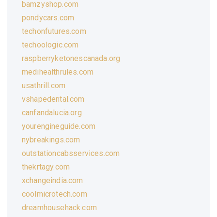
bamzyshop.com
pondycars.com
techonfutures.com
techoologic.com
raspberryketonescanada.org
medihealthrules.com
usathrill.com
vshapedental.com
canfandalucia.org
yourengineguide.com
nybreakings.com
outstationcabsservices.com
thekrtagy.com
xchangeindia.com
coolmicrotech.com
dreamhousehack.com