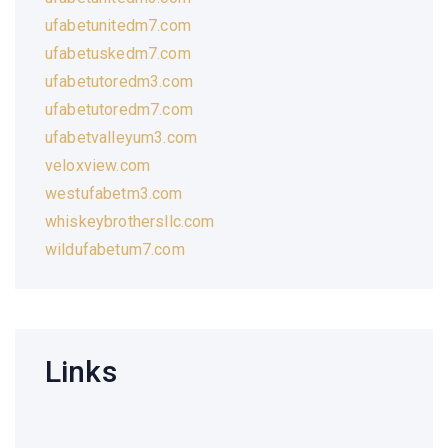
ufabetunitedm7.com
ufabetuskedm7.com
ufabetutoredm3.com
ufabetutoredm7.com
ufabetvalleyum3.com
veloxview.com
westufabetm3.com
whiskeybrothersllc.com
wildufabetum7.com
Links