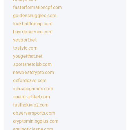
fasterformationcpf.com
goldensnuggles.com
lookbattlemap.com
buyrdpservice.com
yesport.net
tostylo.com
yougetthat.net
sportsnetclub.com
newbestcrypto.com
oxfordsave.com
iclassicgames.com
saung-artikel.com
fasthokivip2.com
observersports.com
cryptominingplus.com
aquinoticiaspe.com