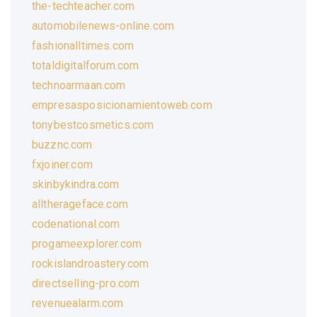
the-techteacher.com
automobilenews-online.com
fashionalltimes.com
totaldigitalforum.com
technoarmaan.com
empresasposicionamientoweb.com
tonybestcosmetics.com
buzznc.com
fxjoiner.com
skinbykindra.com
alltherageface.com
codenational.com
progameexplorer.com
rockislandroastery.com
directselling-pro.com
revenuealarm.com