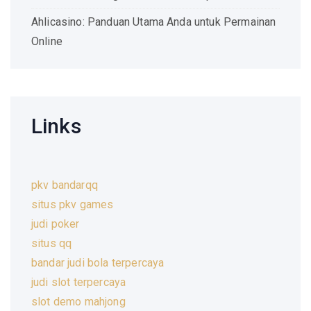
Ahlicasino: Panduan Utama Anda untuk Permainan
Online
Links
pkv bandarqq
situs pkv games
judi poker
situs qq
bandar judi bola terpercaya
judi slot terpercaya
slot demo mahjong