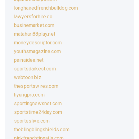
longhairedfrenchbulldog.com
lawyersforhire.co
businemarket.com
matahari88play.net
moneydescriptor.com
youthsmagazine.com
painaidee.net
sportsdarkest.com
webtoon.biz
thesportswires.com
hyungpro.com
sportingnewsnet.com
sportstime24day.com
sporteslive.com
theblingblingshields.com
pinkfrenchtipnails.com