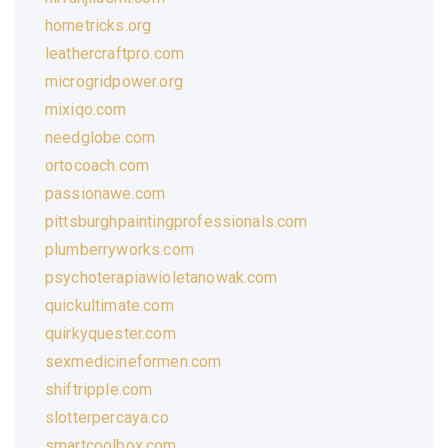
hometricks.org
leathercraftpro.com
microgridpower.org
mixiqo.com
needglobe.com
ortocoach.com
passionawe.com
pittsburghpaintingprofessionals.com
plumberryworks.com
psychoterapiawioletanowak.com
quickultimate.com
quirkyquester.com
sexmedicineformen.com
shiftripple.com
slotterpercaya.co
smartcoolbox.com