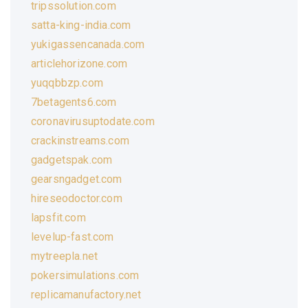
tripssolution.com
satta-king-india.com
yukigassencanada.com
articlehorizone.com
yuqqbbzp.com
7betagents6.com
coronavirusuptodate.com
crackinstreams.com
gadgetspak.com
gearsngadget.com
hireseodoctor.com
lapsfit.com
levelup-fast.com
mytreepla.net
pokersimulations.com
replicamanufactory.net