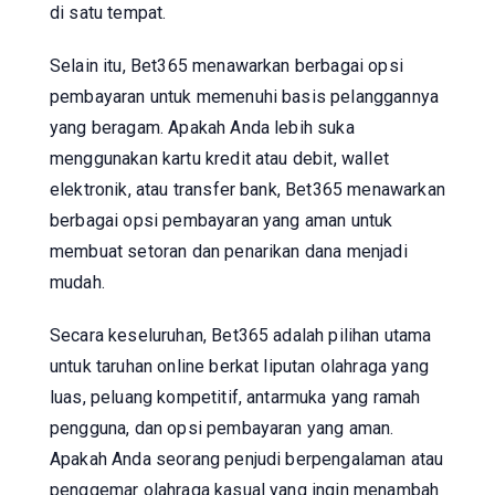
di satu tempat.
Selain itu, Bet365 menawarkan berbagai opsi
pembayaran untuk memenuhi basis pelanggannya
yang beragam. Apakah Anda lebih suka
menggunakan kartu kredit atau debit, wallet
elektronik, atau transfer bank, Bet365 menawarkan
berbagai opsi pembayaran yang aman untuk
membuat setoran dan penarikan dana menjadi
mudah.
Secara keseluruhan, Bet365 adalah pilihan utama
untuk taruhan online berkat liputan olahraga yang
luas, peluang kompetitif, antarmuka yang ramah
pengguna, dan opsi pembayaran yang aman.
Apakah Anda seorang penjudi berpengalaman atau
penggemar olahraga kasual yang ingin menambah