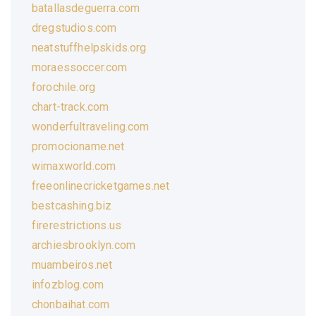
batallasdeguerra.com
dregstudios.com
neatstuffhelpskids.org
moraessoccer.com
forochile.org
chart-track.com
wonderfultraveling.com
promocioname.net
wimaxworld.com
freeonlinecricketgames.net
bestcashing.biz
firerestrictions.us
archiesbrooklyn.com
muambeiros.net
infozblog.com
chonbaihat.com