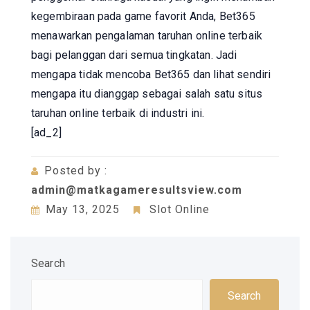
kegembiraan pada game favorit Anda, Bet365
menawarkan pengalaman taruhan online terbaik
bagi pelanggan dari semua tingkatan. Jadi
mengapa tidak mencoba Bet365 dan lihat sendiri
mengapa itu dianggap sebagai salah satu situs
taruhan online terbaik di industri ini.
[ad_2]
Posted by :
admin@matkagameresultsview.com
May 13, 2025
Slot Online
Search
Search