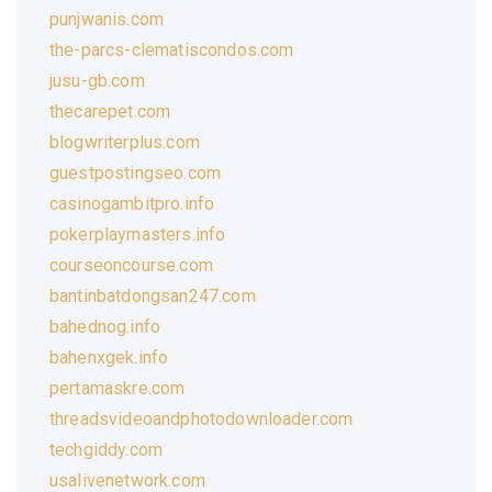
punjwanis.com
the-parcs-clematiscondos.com
jusu-gb.com
thecarepet.com
blogwriterplus.com
guestpostingseo.com
casinogambitpro.info
pokerplaymasters.info
courseoncourse.com
bantinbatdongsan247.com
bahednog.info
bahenxgek.info
pertamaskre.com
threadsvideoandphotodownloader.com
techgiddy.com
usalivenetwork.com