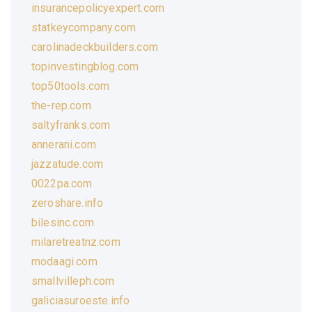
insurancepolicyexpert.com
statkeycompany.com
carolinadeckbuilders.com
topinvestingblog.com
top50tools.com
the-rep.com
saltyfranks.com
annerani.com
jazzatude.com
0022pa.com
zeroshare.info
bilesinc.com
milaretreatnz.com
modaagi.com
smallvilleph.com
galiciasuroeste.info