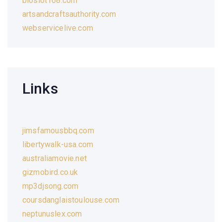
bioslot168.com
artsandcraftsauthority.com
webservicelive.com
Links
jimsfamousbbq.com
libertywalk-usa.com
australiamovie.net
gizmobird.co.uk
mp3djsong.com
coursdanglaistoulouse.com
neptunuslex.com