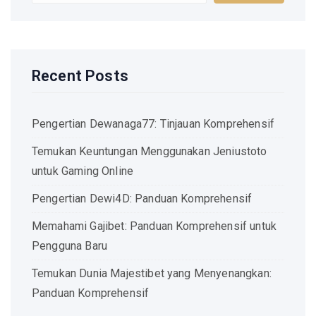
Recent Posts
Pengertian Dewanaga77: Tinjauan Komprehensif
Temukan Keuntungan Menggunakan Jeniustoto
untuk Gaming Online
Pengertian Dewi4D: Panduan Komprehensif
Memahami Gajibet: Panduan Komprehensif untuk
Pengguna Baru
Temukan Dunia Majestibet yang Menyenangkan:
Panduan Komprehensif