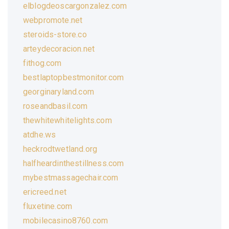
elblogdeoscargonzalez.com
webpromote.net
steroids-store.co
arteydecoracion.net
fithog.com
bestlaptopbestmonitor.com
georginaryland.com
roseandbasil.com
thewhitewhitelights.com
atdhe.ws
heckrodtwetland.org
halfheardinthestillness.com
mybestmassagechair.com
ericreed.net
fluxetine.com
mobilecasino8760.com