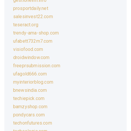
gestioneinh.info
prosportdaily.net
salesinvest22.com
teseract.org
trendy-ama-shop.com
ufabett732m7.com
visiofood.com
droidwindow.com
freeprsubmission.com
ufagold666.com
myinteriorblog.com
bnewsindia.com
techiepick.com
bamzyshop.com
pondycars.com
techonfutures.com